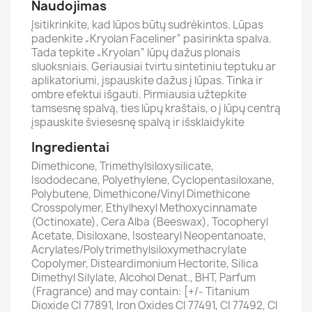
Naudojimas
Įsitikrinkite, kad lūpos būtų sudrėkintos. Lūpas
padenkite „Kryolan Faceliner“ pasirinkta spalva.
Tada tepkite „Kryolan“ lūpų dažus plonais
sluoksniais. Geriausiai tvirtu sintetiniu teptuku ar
aplikatoriumi, įspauskite dažus į lūpas. Tinka ir
ombre efektui išgauti. Pirmiausia užtepkite
tamsesnę spalvą, ties lūpų kraštais, o į lūpų centrą
įspauskite šviesesnę spalvą ir išsklaidykite
Ingredientai
Dimethicone, Trimethylsiloxysilicate,
Isododecane, Polyethylene, Cyclopentasiloxane,
Polybutene, Dimethicone/Vinyl Dimethicone
Crosspolymer, Ethylhexyl Methoxycinnamate
(Octinoxate), Cera Alba (Beeswax), Tocopheryl
Acetate, Disiloxane, Isostearyl Neopentanoate,
Acrylates/Polytrimethylsiloxymethacrylate
Copolymer, Disteardimonium Hectorite, Silica
Dimethyl Silylate, Alcohol Denat., BHT, Parfum
(Fragrance) and may contain: [+/- Titanium
Dioxide CI 77891, Iron Oxides CI 77491, CI 77492, CI