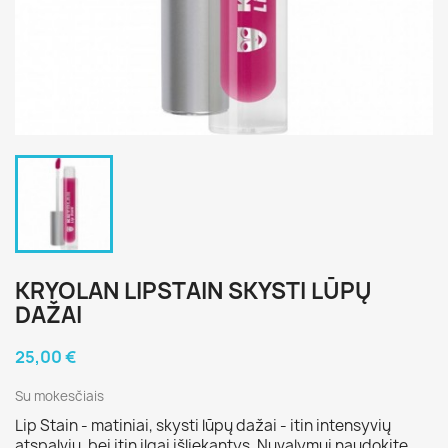
KRYOLAN LIPSTAIN SKYSTI LŪPŲ
DAŽAI
25,00 €
Su mokesčiais
Lip Stain - matiniai, skysti lūpų dažai - itin intensyvių
atspalvių, bei itin ilgai išliekantys. Nuvalymui naudokite