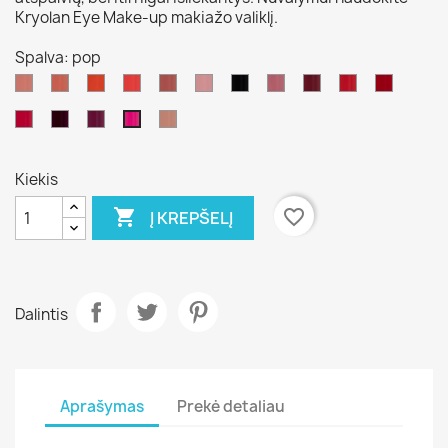
Kryolan Eye Make-up makiažo valiklį.
Spalva: pop
blues
jazz
fusion
electro
gospel
swing
metal
dance
ambient
RnB
rock
salsa
classic
punk
latin
pop
Kiekis

favorite_border
Į KREPŠELĮ
Dalintis
Aprašymas
Prekė detaliau