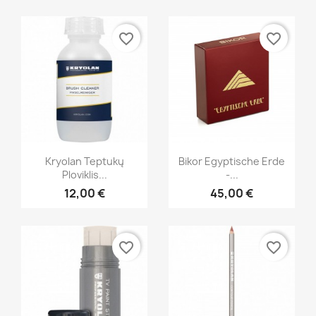
favorite_border
favorite_border
Greita peržiūra
Greita peržiūra


Kryolan Teptukų
Bikor Egyptische Erde
Ploviklis...
-...
12,00 €
45,00 €
favorite_border
favorite_border