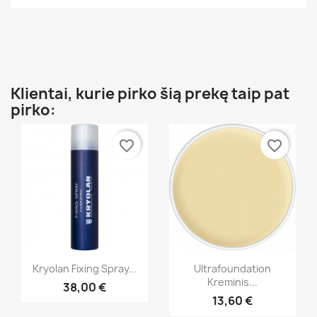
Klientai, kurie pirko šią prekę taip pat
pirko:
favorite_border
favorite_border
Greita peržiūra
Greita peržiūra


Kryolan Fixing Spray...
Ultrafoundation
Kreminis...
38,00 €
+22
13,60 €