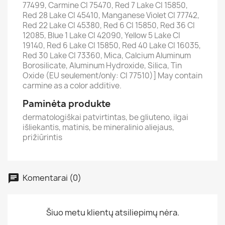
77499, Carmine CI 75470, Red 7 Lake CI 15850,
Red 28 Lake CI 45410, Manganese Violet CI 77742,
Red 22 Lake CI 45380, Red 6 CI 15850, Red 36 CI
12085, Blue 1 Lake CI 42090, Yellow 5 Lake CI
19140, Red 6 Lake CI 15850, Red 40 Lake CI 16035,
Red 30 Lake CI 73360, Mica, Calcium Aluminum
Borosilicate, Aluminum Hydroxide, Silica, Tin
Oxide (EU seulement/only: CI 77510)] May contain
carmine as a color additive.
Paminėta produkte
dermatologiškai patvirtintas, be gliuteno, ilgai
išliekantis, matinis, be mineralinio aliejaus,
prižiūrintis
Komentarai (0)
Šiuo metu klientų atsiliepimų nėra.