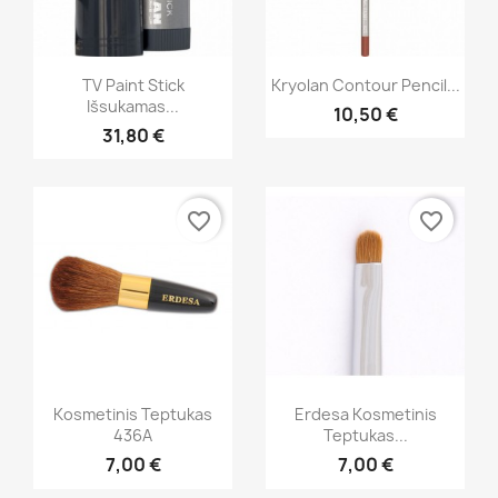
Greita peržiūra
Greita peržiūra


TV Paint Stick
Kryolan Contour Pencil...
Išsukamas...
10,50 €
+21
+16
31,80 €
favorite_border
favorite_border
Greita peržiūra
Greita peržiūra


Kosmetinis Teptukas
Erdesa Kosmetinis
436A
Teptukas...
7,00 €
7,00 €