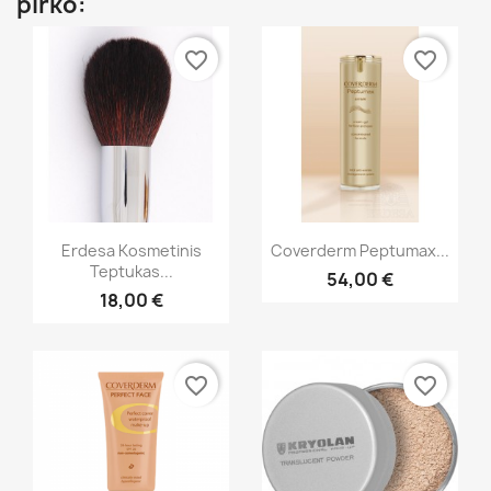
pirko:
favorite_border
favorite_border
Greita peržiūra
Greita peržiūra


Erdesa Kosmetinis
Coverderm Peptumax...
Teptukas...
54,00 €
18,00 €
favorite_border
favorite_border