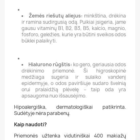
Žemės riešutų aliejus:
minkština, drėkina
ir ramina sudirgusią odą. Puikiai įsigeria, jame
gausu vitaminų B1, B2, B3, B5, kalcio, magnio,
fosforo, geležies, kurie yra būtini sveikos odos
būklei palaikyti.
Hialurono rūgštis:
ko gero, geriausia odos
drėkinimo priemonė. Ši higroskopinė
medžiaga sugeria ir sulaiko vandenį
epidermyje, o odos paviršiuje sudaro švelnią
orui pralaidžią plėvelę – taip oda yra
apsaugoma nuo išsausėjimo.
Hipoalergiška, dermatologiškai patikrinta.
Sudėtyje nėra parabenų.
Kaip naudoti?
Priemonės užtenka vidutiniškai 400 makiažų