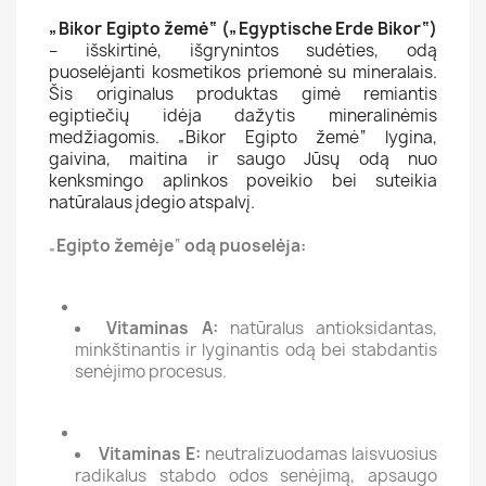
„Bikor Egipto žemė“ („Egyptische Erde Bikor“)
– išskirtinė, išgrynintos sudėties, odą
puoselėjanti kosmetikos priemonė su mineralais.
Šis originalus produktas gimė remiantis
egiptiečių idėja dažytis mineralinėmis
medžiagomis. „Bikor Egipto žemė“ lygina,
gaivina, maitina ir saugo Jūsų odą nuo
kenksmingo aplinkos poveikio bei suteikia
natūralaus įdegio atspalvį.
„
Egipto žemėje
“
odą puoselėja:
Vitaminas A:
natūralus antioksidantas,
minkštinantis ir lyginantis odą bei stabdantis
senėjimo procesus.
Vitaminas E:
neutralizuodamas laisvuosius
radikalus stabdo odos senėjimą, apsaugo