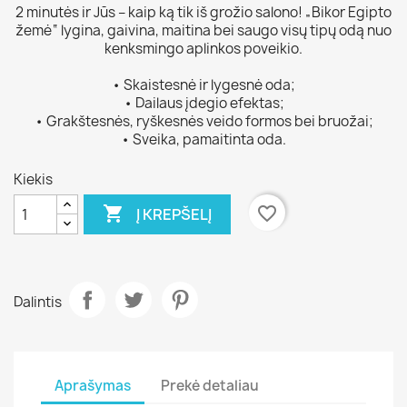
2 minutės ir Jūs – kaip ką tik iš grožio salono! „Bikor Egipto
žemė“ lygina, gaivina, maitina bei saugo visų tipų odą nuo
kenksmingo aplinkos poveikio.
• Skaistesnė ir lygesnė oda;
• Dailaus įdegio efektas;
• Grakštesnės, ryškesnės veido formos bei bruožai;
• Sveika, pamaitinta oda.
Kiekis

favorite_border
Į KREPŠELĮ
Dalintis
Aprašymas
Prekė detaliau