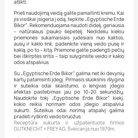
atlikti.
Prieš naudojimą veidą galite pamaitinti kremu. Kai
jis visiškai įsigeria į odą, tepkite „Egyptische Erde
Bikor“. Rekomenduojama naudoti didelį, geriausia
– natūralaus plauko šepetėlį. Nedideliu kiekiu
priemonės sukamaisiais judesiais nuo kaktos,
ausų ir kaklo link, padenkite vieną veido pusę ir
kaklą, po to – kitą. Priemone galite padengti pečių
bei iškirptės sritis – taip sulyginsite veido ir kaklo
odos atspalvius.
Su „Egyptische Erde Bikor“ galima net iki devynių
kartų patamsinti įdegį. Pirmasis sluoksnis išlygina
ir suteikia odai skaistumo, o lengvas įdegio
efektas pastebimas jau po 10-20 sekundžių.
Naudokite tokį „Egyptische Erde Bikor“ kiekį,
kokio reikia norimam odos įdegio atspalviui
sukurti. Suteikus odai norimą atspalvį galima
pradėti ryškinti veido bruožus.
Receptūra sukurta ir užpatentuota firmos
GUTKNECHT + FREY AG, Šveicarija nuo 1979m.