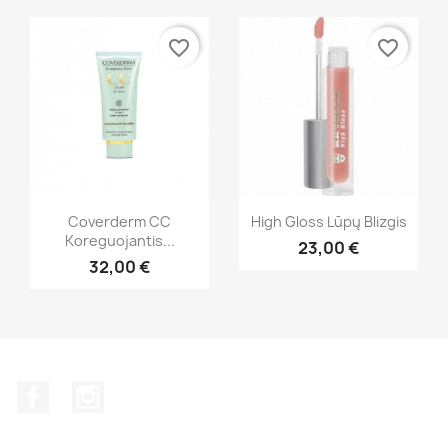
favorite_border
favorite_border
Greita peržiūra
Greita peržiūra


Coverderm CC
High Gloss Lūpų Blizgis
Koreguojantis...
23,00 €
+20
32,00 €
Facebook
Instagram