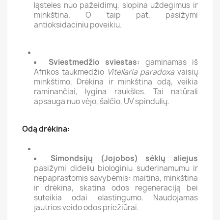
ląsteles nuo pažeidimų, slopina uždegimus ir
minkština. O taip pat, pasižymi
antioksidaciniu poveikiu.
Sviestmedžio sviestas:
gaminamas iš
Afrikos taukmedžio
Vitellaria paradoxa
vaisių
minkštimo. Drėkina ir minkština odą, veikia
raminančiai, lygina raukšles. Tai natūrali
apsauga nuo vėjo, šalčio, UV spindulių.
Odą drėkina:
Simondsijų (Jojobos) sėklų aliejus
pasižymi dideliu biologiniu suderinamumu ir
nepaprastomis savybėmis: maitina, minkština
ir drėkina, skatina odos regeneraciją bei
suteikia odai elastingumo. Naudojamas
jautrios veido odos priežiūrai.