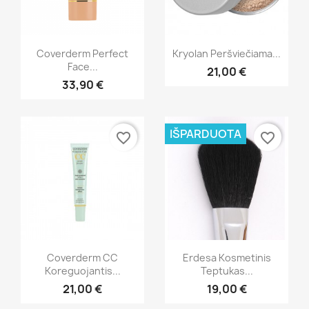
Greita peržiūra
Greita peržiūra


Coverderm Perfect
Kryolan Peršviečiama...
Face...
21,00 €
33,90 €
IŠPARDUOTA
favorite_border
favorite_border
Greita peržiūra
Greita peržiūra


Coverderm CC
Erdesa Kosmetinis
Koreguojantis...
Teptukas...
21,00 €
19,00 €