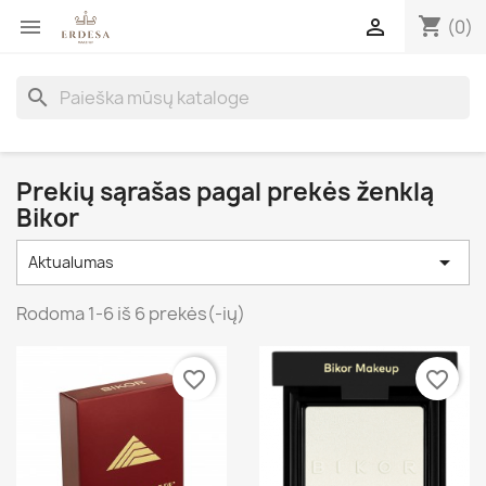
shopping_cart


(0)
search
Prekių sąrašas pagal prekės ženklą
Bikor

Aktualumas
Rodoma 1-6 iš 6 prekės(-ių)
favorite_border
favorite_border