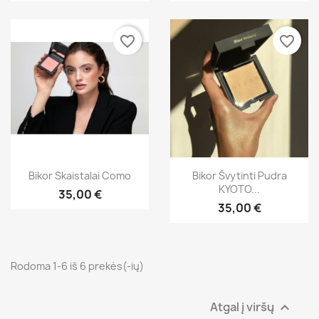
favorite_border
favorite_border
Greita peržiūra
Greita peržiūra


Bikor Skaistalai Como
Bikor Švytinti Pudra
KYOTO...
35,00 €
35,00 €
Rodoma 1-6 iš 6 prekės(-ių)
Atgal į viršų
