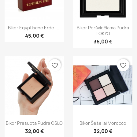
Greita peržiūra
Greita peržiūra


Bikor Egyptische Erde -...
Bikor Peršviečiama Pudra
TOKYO
45,00 €
35,00 €
favorite_border
favorite_border
Greita peržiūra
Greita peržiūra


Bikor Presuota Pudra OSLO
Bikor Šešėliai Morocco
32,00 €
32,00 €