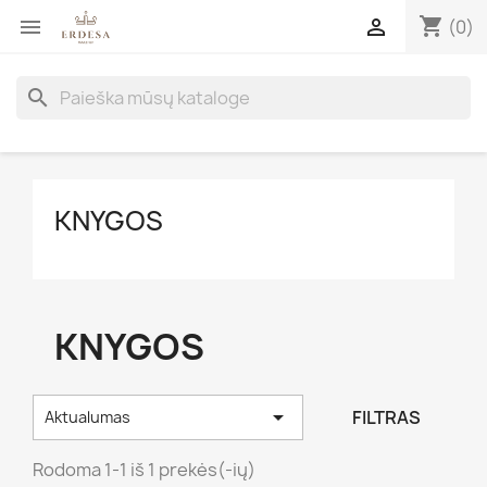
shopping_cart


(0)
search
KNYGOS
KNYGOS

FILTRAS
Aktualumas
Rodoma 1-1 iš 1 prekės(-ių)