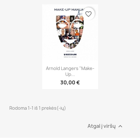
favorite_border
Greita peržiūra

Arnold Langers "Make-
Up...
30,00 €
Rodoma 1-1 iš 1 prekės(-ių)
Atgal į viršų
