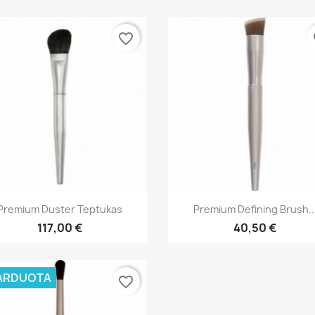
favorite_border
fa
Greita peržiūra
Greita peržiūra


Premium Duster Teptukas
Premium Defining Brush..
117,00 €
40,50 €
ARDUOTA
favorite_border