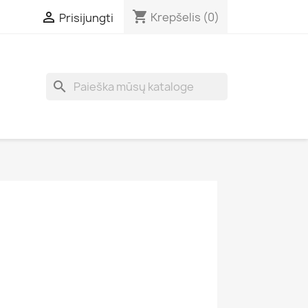
shopping_cart

Krepšelis
(0)
Prisijungti
search