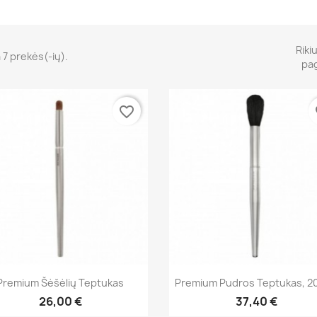
Riki
 7 prekės(-ių).
pag
favorite_border
fa
Greita peržiūra
Greita peržiūra


Premium Šėšėlių Teptukas
Premium Pudros Teptukas, 2
26,00 €
37,40 €