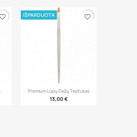
IŠPARDUOTA
vorite_border
favorite_border
Greita peržiūra

.
Premium Lūpų Dažų Teptukas
13,00 €