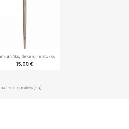
Greita peržiūra

emium Akių Šešėlių Teptukas
15,00 €
a 1-7 iš 7 prekės(-ių)