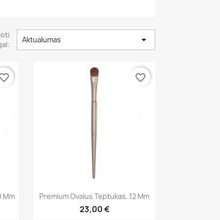
uoti

Aktualumas
al:
vorite_border
favorite_border
Greita peržiūra

0 Mm
Premium Ovalus Teptukas, 12 Mm
23,00 €