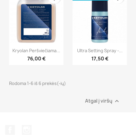
Greita peržiūra
Greita peržiūra


Kryolan Peršviečiama...
Ultra Setting Spray -...
76,00 €
17,50 €
Rodoma 1-6 iš 6 prekės(-ių)
Atgal į viršų

Facebook
Instagram