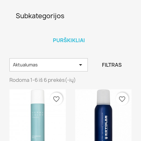
Subkategorijos
PURŠKIKLIAI

FILTRAS
Aktualumas
Rodoma 1-6 iš 6 prekės(-ių)
favorite_border
favorite_border