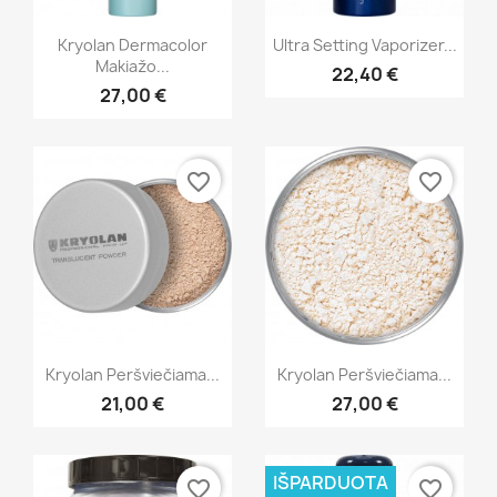
Greita peržiūra
Greita peržiūra


Kryolan Dermacolor
Ultra Setting Vaporizer...
Makiažo...
22,40 €
27,00 €
favorite_border
favorite_border
Greita peržiūra
Greita peržiūra


Kryolan Peršviečiama...
Kryolan Peršviečiama...
21,00 €
27,00 €
IŠPARDUOTA
favorite_border
favorite_border