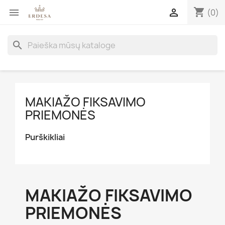
shopping_cart


(0)
search
MAKIAŽO FIKSAVIMO
PRIEMONĖS
Purškikliai
MAKIAŽO FIKSAVIMO
PRIEMONĖS