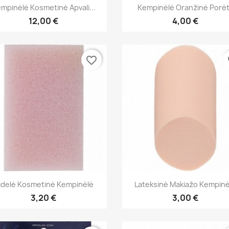
Greita peržiūra
Greita peržiūra


mpinėlė Kosmetinė Apvali...
Kempinėlė Oranžinė Porė
12,00 €
4,00 €
favorite_border
fa
Greita peržiūra
Greita peržiūra


idelė Kosmetinė Kempinėlė
Lateksinė Makiažo Kempinė
3,20 €
3,00 €