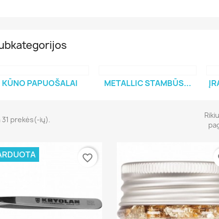
ubkategorijos
KŪNO PAPUOŠALAI
METALLIC STAMBŪS...
ĮR
Riki
 31 prekės(-ių).
pag
ARDUOTA
favorite_border
fa