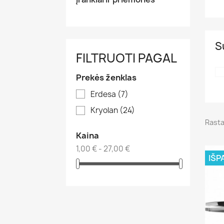
S
FILTRUOTI PAGAL
Prekės ženklas
Erdesa
(7)
Kryolan
(24)
Rasta
Kaina
1,00 € - 27,00 €
IŠP