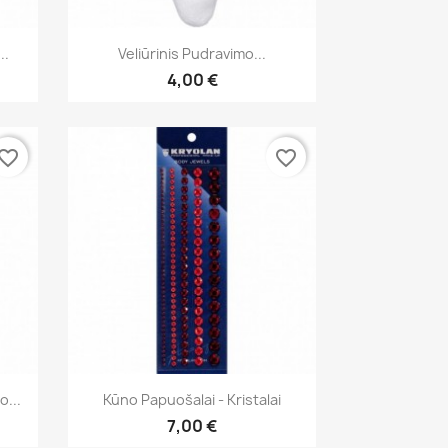
Greita peržiūra

..
Veliūrinis Pudravimo...
4,00 €
vorite_border
favorite_border
Greita peržiūra

...
Kūno Papuošalai - Kristalai
7,00 €