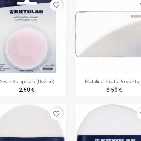
favorite_border
fa
Greita peržiūra
Greita peržiūra


Apvali Kempinėlė (rožinė)
Metalinė Paletė Produktų.
2,50 €
9,50 €
favorite_border
fa