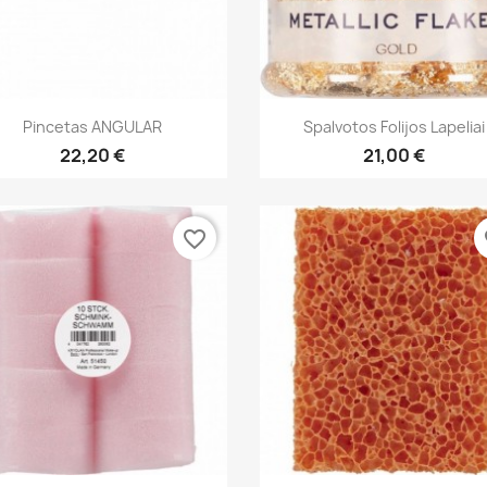
Greita peržiūra
Greita peržiūra


Pincetas ANGULAR
Spalvotos Folijos Lapeliai
22,20 €
21,00 €
favorite_border
fa