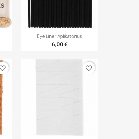
Greita peržiūra

Eye Liner Aplikatorius
6,00 €
vorite_border
favorite_border