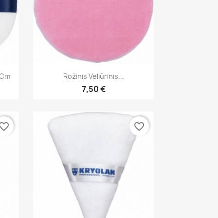
Greita peržiūra

 Cm
Rožinis Veliūrinis...
7,50 €
vorite_border
favorite_border