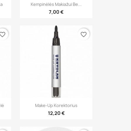
Greita peržiūra

ta
Kempinėlės Makiažui Be...
7,00 €
vorite_border
favorite_border
Greita peržiūra

lė
Make-Up Korektorius
12,20 €