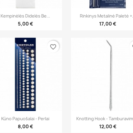
Greita peržiūra
Greita peržiūra


Kempinėlės Didelės Be...
Rinkinys Metalinė Paletė +.
5,00 €
17,00 €
favorite_border
fa
Greita peržiūra
Greita peržiūra


Kūno Papuošalai - Perlai
Knotting Hook - Tamburavimo
8,00 €
12,00 €