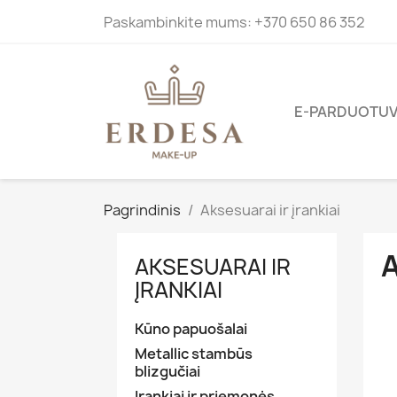
Paskambinkite mums:
+370 650 86 352
E-PARDUOTU
Pagrindinis
Aksesuarai ir įrankiai
A
AKSESUARAI IR
ĮRANKIAI
Kūno papuošalai
Metallic stambūs
blizgučiai
Įrankiai ir priemonės