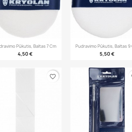
Greita peržiūra
Greita peržiūra


dravimo Pūkutis, Baltas 7 Cm
Pudravimo Pūkutis, Baltas 9
4,50 €
5,50 €
favorite_border
fa