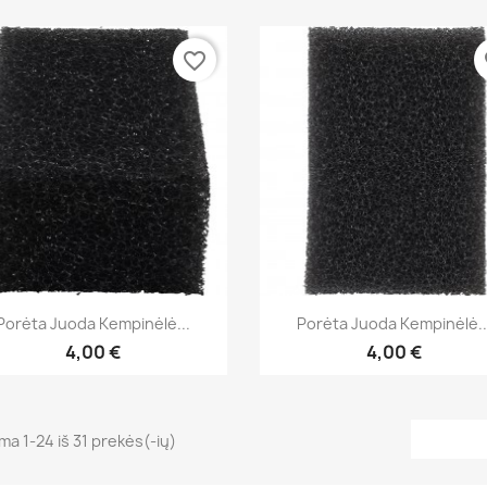
favorite_border
fa
Greita peržiūra
Greita peržiūra


Porėta Juoda Kempinėlė...
Porėta Juoda Kempinėlė..
4,00 €
4,00 €
a 1-24 iš 31 prekės(-ių)