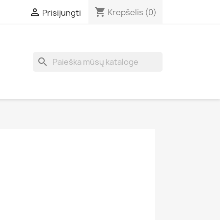
shopping_cart

Krepšelis
(0)
Prisijungti
search