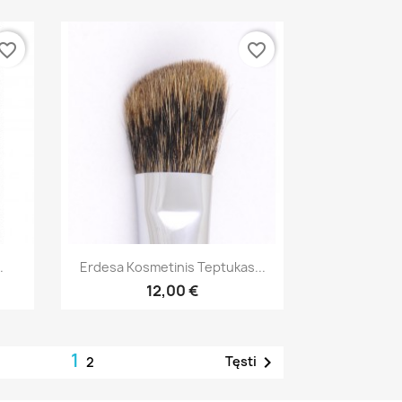
vorite_border
favorite_border
Greita peržiūra

.
Erdesa Kosmetinis Teptukas...
12,00 €
1

Tęsti
2