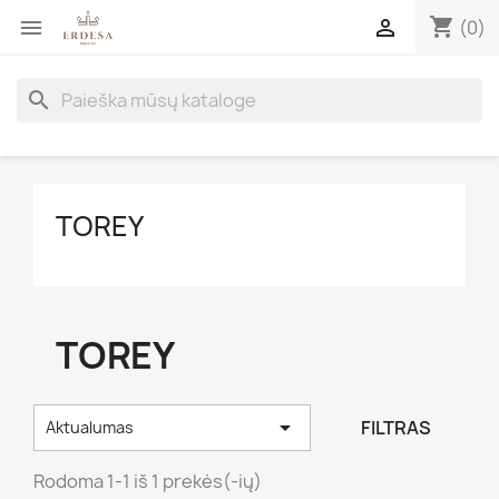
shopping_cart


(0)
search
TOREY
TOREY

FILTRAS
Aktualumas
Rodoma 1-1 iš 1 prekės(-ių)