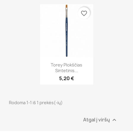
favorite_border
Greita peržiūra

Torey Plokščias
Sintetinis...
5,20 €
Rodoma 1-1 iš 1 prekės(-ių)
Atgal į viršų
