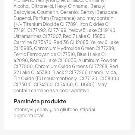
Alpha-Isomethyl Ionone, Linalool, Cinnamyl
Alcohol, Citronellol, Hexyl Cinnamal, Benzyl
Salicylate, Coumarin, Geraniol, Benzyl Benzoate,
Eugenol, Parfum (Fragrance) and may contain:
[+/- Titanium Dioxide CI 77891, Iron Oxides CI
77491, CI 77492, CI 77499, Yellow 5 Lake CI 19140,
Ultramarines CI 77007, Red 7 Lake CI 15850,
Carmine CI 75470, Red 36 CI 12085, Yellow 6 Lake
CI 15985, Chromium Hydroxide Green CI 77289,
Ferric Ferrocyanide CI 77510, Blue 1 Lake CI
42090, Red 40 Lake CI 16035, Aluminum Powder
CI 77000, Chromium Oxide Greens CI 77288, Red
22 Lake CI 45380, Black 2 CI 77266 (nano), Mica,
Tin Oxide (EU seulement/only: CI 77120, CI 58000,
CI 73015, CI 74260, CI 74160, CI 11680)] May
contain carmine as a color additive.
Paminėta produkte
intensyvių spalvų, be gliuteno, stipriai
pigmentuotas