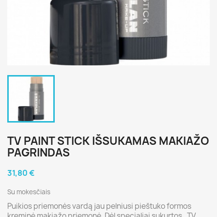
TV PAINT STICK IŠSUKAMAS MAKIAŽO
PAGRINDAS
31,80 €
Su mokesčiais
Puikios priemonės vardą jau pelniusi pieštuko formos
kreminė makiažo priemonė. Dėl specialiai sukurtos „TV