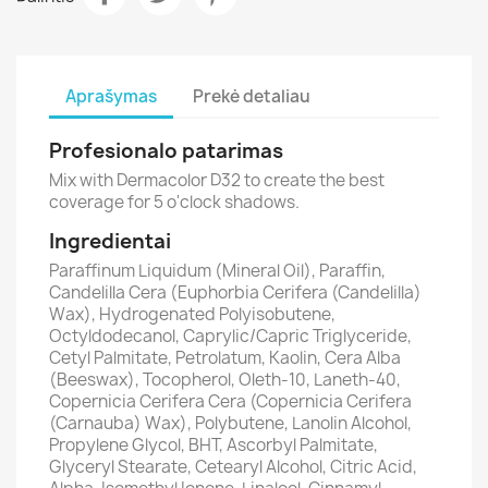
Aprašymas
Prekė detaliau
Profesionalo patarimas
Mix with Dermacolor D32 to create the best
coverage for 5 o'clock shadows.
Ingredientai
Paraffinum Liquidum (Mineral Oil), Paraffin,
Candelilla Cera (Euphorbia Cerifera (Candelilla)
Wax), Hydrogenated Polyisobutene,
Octyldodecanol, Caprylic/Capric Triglyceride,
Cetyl Palmitate, Petrolatum, Kaolin, Cera Alba
(Beeswax), Tocopherol, Oleth-10, Laneth-40,
Copernicia Cerifera Cera (Copernicia Cerifera
(Carnauba) Wax), Polybutene, Lanolin Alcohol,
Propylene Glycol, BHT, Ascorbyl Palmitate,
Glyceryl Stearate, Cetearyl Alcohol, Citric Acid,