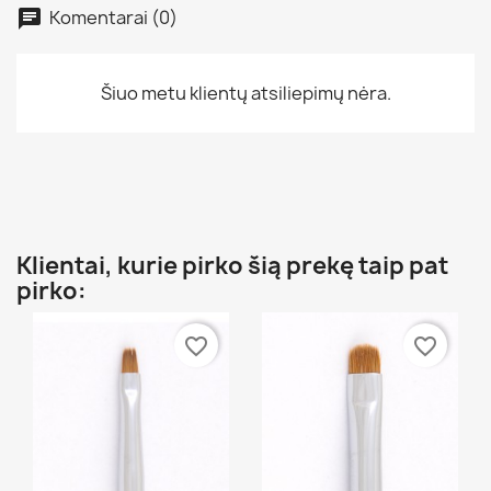
Komentarai (0)
Šiuo metu klientų atsiliepimų nėra.
Klientai, kurie pirko šią prekę taip pat
pirko:
favorite_border
favorite_border