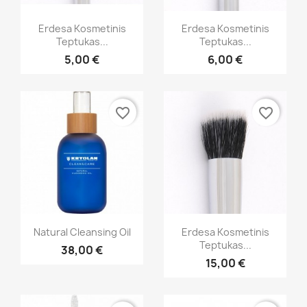
Greita peržiūra
Greita peržiūra


Erdesa Kosmetinis
Erdesa Kosmetinis
Teptukas...
Teptukas...
5,00 €
6,00 €
favorite_border
favorite_border
Greita peržiūra
Greita peržiūra


Natural Cleansing Oil
Erdesa Kosmetinis
Teptukas...
38,00 €
15,00 €