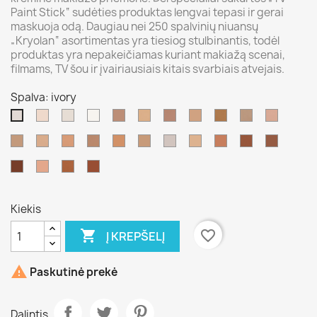
Paint Stick“ sudėties produktas lengvai tepasi ir gerai
maskuoja odą. Daugiau nei 250 spalvinių niuansų
„Kryolan“ asortimentas yra tiesiog stulbinantis, todėl
produktas yra nepakeičiamas kuriant makiažą scenai,
filmams, TV šou ir įvairiausiais kitais svarbiais atvejais.
Spalva: ivory
406
00
070/balta
NB
G
NB
G
ELO
alabaster
1
ivory
2
177
183
W
NB
3
4
FS
FS
NB
TV
5
6
8
10
1
W
W
38
36
3
white
W
W
W
W
043
2
7
041
W
W
Kiekis

favorite_border
Į KREPŠELĮ

Paskutinė prekė
Dalintis