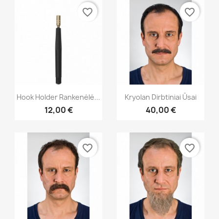
favorite_border
favorite_border
Greita peržiūra
Greita peržiūra


Hook Holder Rankenėlė...
Kryolan Dirbtiniai Ūsai
12,00 €
40,00 €
favorite_border
favorite_border