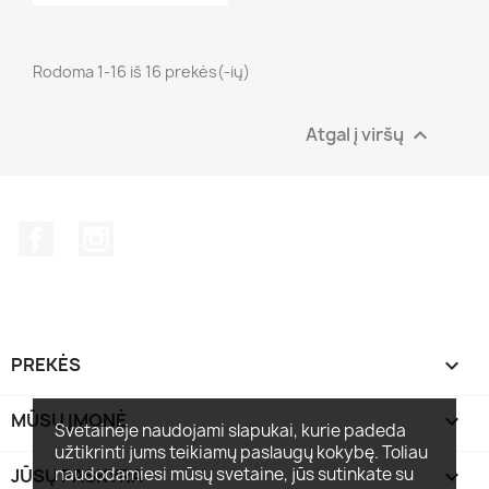
Rodoma 1-16 iš 16 prekės(-ių)
Atgal į viršų

Facebook
Instagram
PREKĖS

MŪSŲ ĮMONĖ

Svetainėje naudojami slapukai, kurie padeda
užtikrinti jums teikiamų paslaugų kokybę. Toliau
naudodamiesi mūsų svetaine, jūs sutinkate su
JŪSŲ PASKYRA
