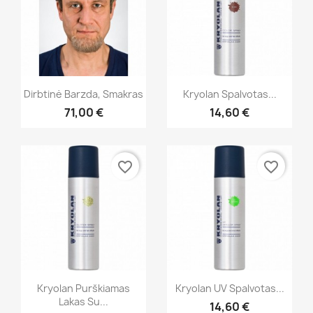
Greita peržiūra
Greita peržiūra


Dirbtinė Barzda, Smakras
Kryolan Spalvotas...
71,00 €
14,60 €
+21
favorite_border
favorite_border
Greita peržiūra
Greita peržiūra


Kryolan Purškiamas
Kryolan UV Spalvotas...
Lakas Su...
14,60 €