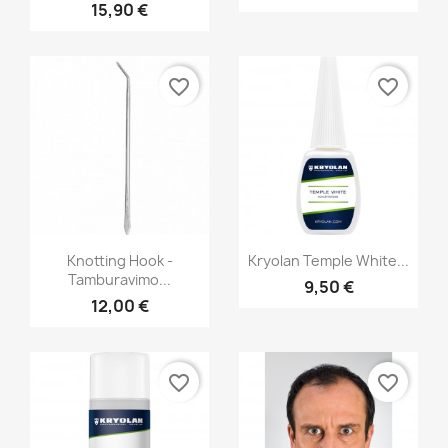
+1
+1
15,90 €
favorite_border
favorite_border
Greita peržiūra
Greita peržiūra


Knotting Hook -
Kryolan Temple White...
Tamburavimo...
9,50 €
12,00 €
favorite_border
favorite_border