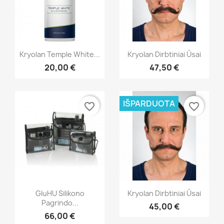
Greita peržiūra
Greita peržiūra


Kryolan Temple White...
Kryolan Dirbtiniai Ūsai
20,00 €
47,50 €
IŠPARDUOTA
favorite_border
favorite_border
Greita peržiūra
Greita peržiūra


GluHU Silikono
Kryolan Dirbtiniai Ūsai
Pagrindo...
45,00 €
66,00 €