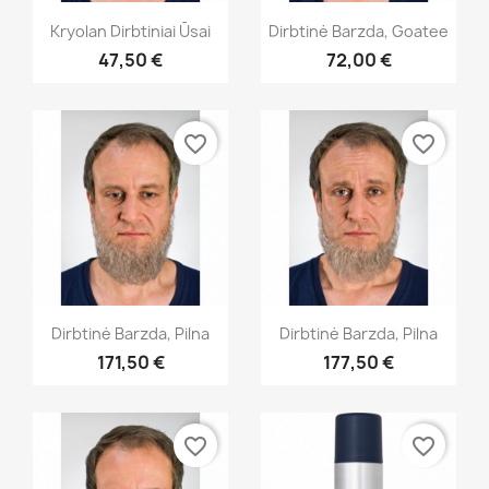
Greita peržiūra
Greita peržiūra


Kryolan Dirbtiniai Ūsai
Dirbtinė Barzda, Goatee
47,50 €
72,00 €
favorite_border
favorite_border
Greita peržiūra
Greita peržiūra


Dirbtinė Barzda, Pilna
Dirbtinė Barzda, Pilna
171,50 €
177,50 €
+1
favorite_border
favorite_border