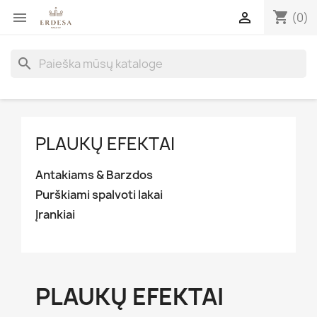
shopping_cart


(0)
search
PLAUKŲ EFEKTAI
Antakiams & Barzdos
Purškiami spalvoti lakai
Įrankiai
PLAUKŲ EFEKTAI