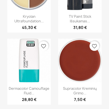
Greita peržiūra
Greita peržiūra


Kryolan
TV Paint Stick
Ultrafoundation...
Išsukamas...
+5
+21
45,30 €
31,80 €
favorite_border
favorite_border
Greita peržiūra
Greita peržiūra


Dermacolor Camouflage
Supracolor Kreminių
Fluid...
Grimo...
+16
28,80 €
7,50 €