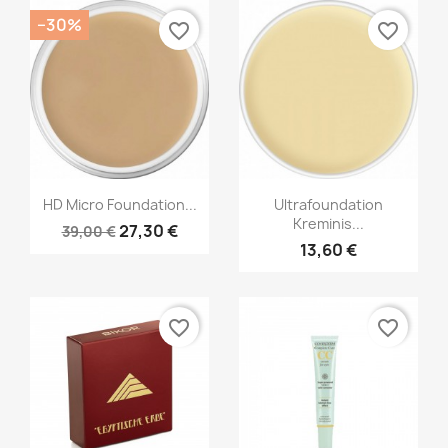
−30%
favorite_border
favorite_border
Greita peržiūra
Greita peržiūra


HD Micro Foundation...
Ultrafoundation
Kreminis...
27,30 €
39,00 €
+22
13,60 €
favorite_border
favorite_border