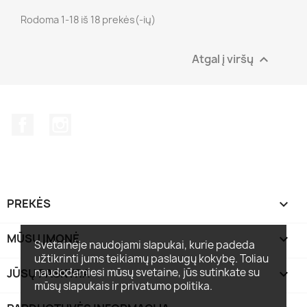
Rodoma 1-18 iš 18 prekės(-ių)
Atgal į viršų

Facebook
Instagram
PREKĖS

MŪSŲ ĮMONĖ

Svetainėje naudojami slapukai, kurie padeda
užtikrinti jums teikiamų paslaugų kokybę. Toliau
naudodamiesi mūsų svetaine, jūs sutinkate su
JŪSŲ PASKYRA

mūsų slapukais ir privatumo politika.