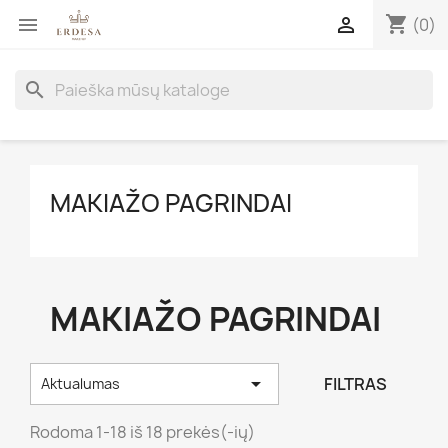
shopping_cart


(0)
search
MAKIAŽO PAGRINDAI
MAKIAŽO PAGRINDAI

FILTRAS
Aktualumas
Rodoma 1-18 iš 18 prekės(-ių)