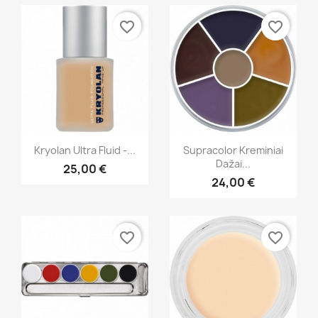
favorite_border
favorite_border
Greita peržiūra
Greita peržiūra


Kryolan Ultra Fluid -...
Supracolor Kreminiai
Dažai...
25,00 €
+13
+4
24,00 €
favorite_border
favorite_border