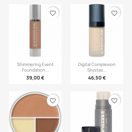
favorite_border
favorite_border
Greita peržiūra
Greita peržiūra


Shimmering Event
Digital Complexion
Foundation...
Skystas...
+11
39,00 €
46,50 €
favorite_border
favorite_border