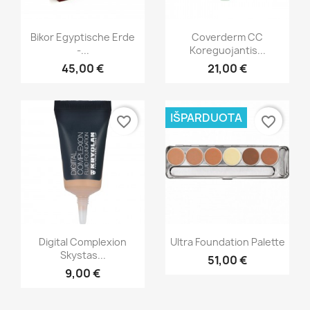
Greita peržiūra
Greita peržiūra


Bikor Egyptische Erde
Coverderm CC
-...
Koreguojantis...
45,00 €
21,00 €
IŠPARDUOTA
favorite_border
favorite_border
Greita peržiūra
Greita peržiūra


Digital Complexion
Ultra Foundation Palette
Skystas...
51,00 €
+5
9,00 €