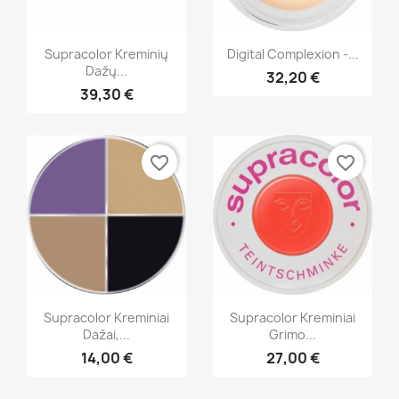
Greita peržiūra
Greita peržiūra


Supracolor Kreminių
Digital Complexion -...
Dažų...
32,20 €
+12
39,30 €
favorite_border
favorite_border
Greita peržiūra
Greita peržiūra


Supracolor Kreminiai
Supracolor Kreminiai
Dažai,...
Grimo...
+4
+8
14,00 €
27,00 €