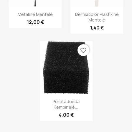
Greita peržiūra
Greita peržiūra


Metalinė Mentelė
Dermacolor Plastikinė
Mentelė
12,00 €
1,40 €
favorite_border
Greita peržiūra

Porėta Juoda
Kempinėlė...
4,00 €