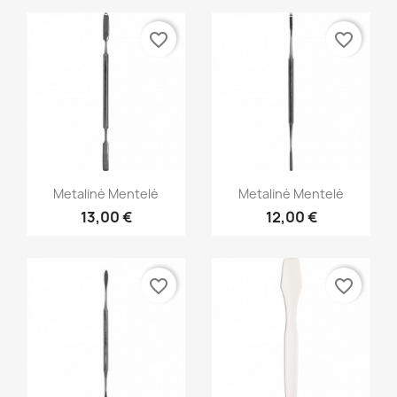
favorite_border
favorite_border
Greita peržiūra
Greita peržiūra


Metalinė Mentelė
Metalinė Mentelė
13,00 €
12,00 €
favorite_border
favorite_border