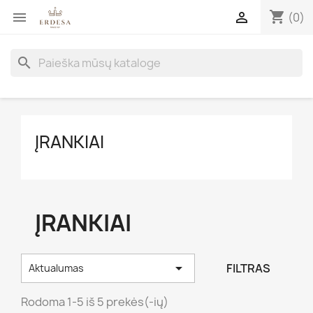
shopping_cart


(0)
search
ĮRANKIAI
ĮRANKIAI

FILTRAS
Aktualumas
Rodoma 1-5 iš 5 prekės(-ių)