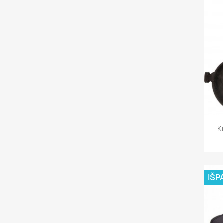
K
IŠP