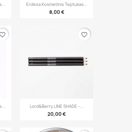
Greita peržiūra

...
Erdesa Kosmetinis Teptukas...
8,00 €
vorite_border
favorite_border
Greita peržiūra

...
Lord&Berry LINE SHADE -...
20,00 €