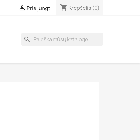
shopping_cart

Krepšelis
(0)
Prisijungti
search