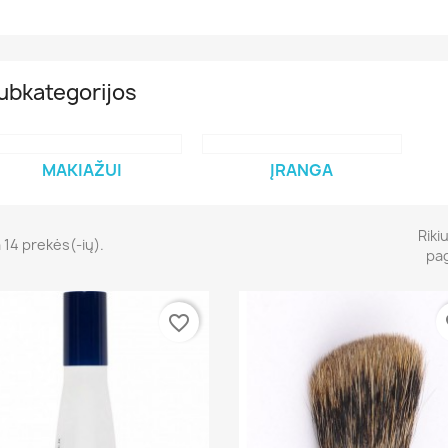
ubkategorijos
MAKIAŽUI
ĮRANGA
Riki
 14 prekės(-ių).
pag
favorite_border
fa