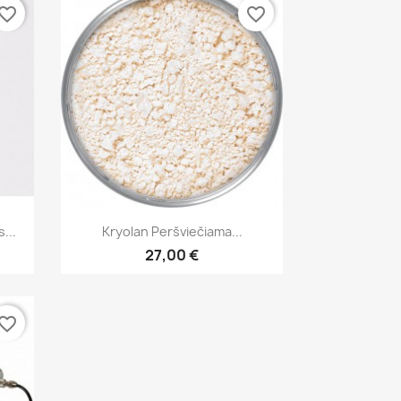
vorite_border
favorite_border
Greita peržiūra

...
Kryolan Peršviečiama...
27,00 €
vorite_border