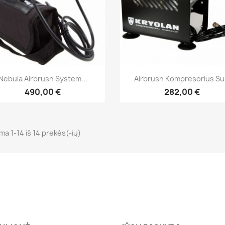
Greita peržiūra
Greita peržiūra


Nebula Airbrush System...
Airbrush Kompresorius Su.
490,00 €
282,00 €
a 1-14 iš 14 prekės(-ių)