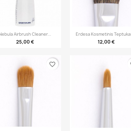
Greita peržiūra
Greita peržiūra


Nebula Airbrush Cleaner...
Erdesa Kosmetinis Teptukas
25,00 €
12,00 €
favorite_border
fa