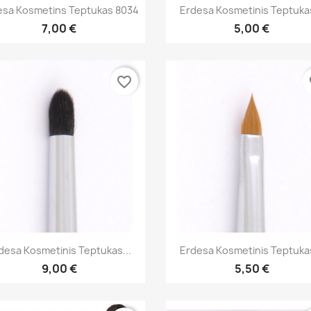
Greita peržiūra
Greita peržiūra


esa Kosmetins Teptukas 8034
Erdesa Kosmetinis Teptukas
7,00 €
5,00 €
favorite_border
fa
Greita peržiūra
Greita peržiūra


desa Kosmetinis Teptukas...
Erdesa Kosmetinis Teptukas
9,00 €
5,50 €