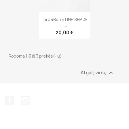
Greita peržiūra

Lord&Berry LINE SHADE
-...
20,00 €
Rodoma 1-3 iš 3 prekės(-ių)
Atgal į viršų

Facebook
Instagram