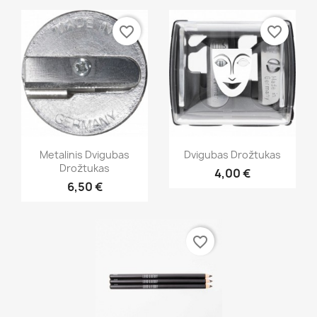
favorite_border
favorite_border
Greita peržiūra
Greita peržiūra


Metalinis Dvigubas
Dvigubas Drožtukas
Drožtukas
4,00 €
6,50 €
favorite_border