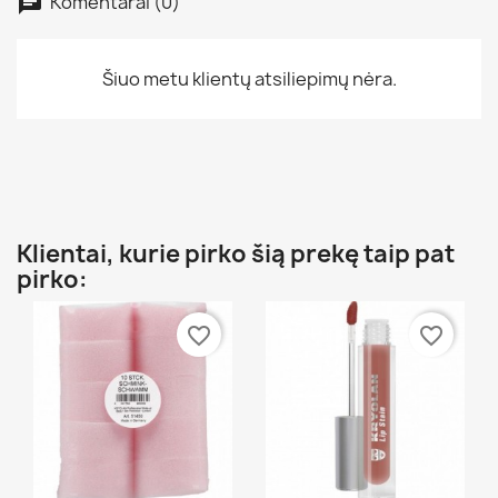
Komentarai (0)
Šiuo metu klientų atsiliepimų nėra.
Klientai, kurie pirko šią prekę taip pat
pirko:
favorite_border
favorite_border