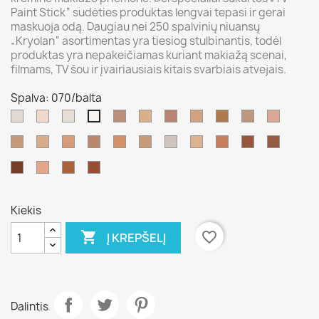
Paint Stick“ sudėties produktas lengvai tepasi ir gerai
maskuoja odą. Daugiau nei 250 spalvinių niuansų
„Kryolan“ asortimentas yra tiesiog stulbinantis, todėl
produktas yra nepakeičiamas kuriant makiažą scenai,
filmams, TV šou ir įvairiausiais kitais svarbiais atvejais.
Spalva: 070/balta
ivory
406
00
NB
G
NB
G
ELO
alabaster
1
070/balta
2
177
183
W
NB
3
4
FS
FS
NB
TV
5
6
8
10
1
W
W
38
36
3
white
W
W
W
W
043
2
7
041
W
W
Kiekis

favorite_border
Į KREPŠELĮ
Dalintis