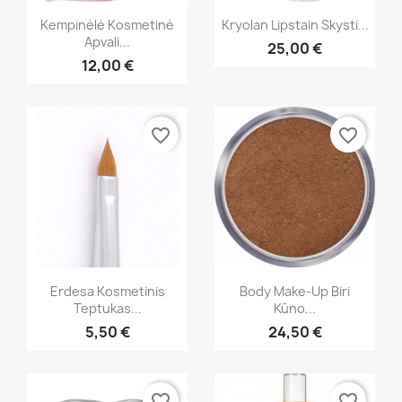
Greita peržiūra
Greita peržiūra


Kempinėlė Kosmetinė
Kryolan Lipstain Skysti...
Apvali...
25,00 €
+11
12,00 €
favorite_border
favorite_border
Greita peržiūra
Greita peržiūra


Erdesa Kosmetinis
Body Make-Up Biri
Teptukas...
Kūno...
5,50 €
24,50 €
favorite_border
favorite_border