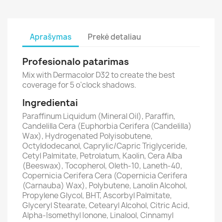
Aprašymas
Prekė detaliau
Profesionalo patarimas
Mix with Dermacolor D32 to create the best
coverage for 5 o'clock shadows.
Ingredientai
Paraffinum Liquidum (Mineral Oil), Paraffin,
Candelilla Cera (Euphorbia Cerifera (Candelilla)
Wax), Hydrogenated Polyisobutene,
Octyldodecanol, Caprylic/Capric Triglyceride,
Cetyl Palmitate, Petrolatum, Kaolin, Cera Alba
(Beeswax), Tocopherol, Oleth-10, Laneth-40,
Copernicia Cerifera Cera (Copernicia Cerifera
(Carnauba) Wax), Polybutene, Lanolin Alcohol,
Propylene Glycol, BHT, Ascorbyl Palmitate,
Glyceryl Stearate, Cetearyl Alcohol, Citric Acid,
Alpha-Isomethyl Ionone, Linalool, Cinnamyl