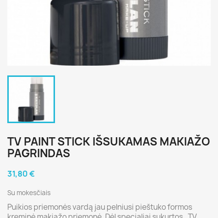
TV PAINT STICK IŠSUKAMAS MAKIAŽO
PAGRINDAS
31,80 €
Su mokesčiais
Puikios priemonės vardą jau pelniusi pieštuko formos
kreminė makiažo priemonė. Dėl specialiai sukurtos „TV