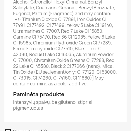
Alcohol, Citronellol, Hexyl Cinnamal, Benzyl
Salicylate, Coumarin, Geraniol, Benzyl Benzoate,
Eugenol, Parfum (Fragrance) and may contain:
[+/- Titanium Dioxide CI 77891, Iron Oxides CI
77491, CI 77492, CI 77499, Yellow 5 Lake CI 19140,
Ultramarines CI 77007, Red 7 Lake CI 15850,
Carmine CI 75470, Red 36 CI 12085, Yellow 6 Lake
CI 15985, Chromium Hydroxide Green CI 77289,
Ferric Ferrocyanide CI 77510, Blue 1 Lake CI
42090, Red 40 Lake CI 16035, Aluminum Powder
CI 77000, Chromium Oxide Greens CI 77288, Red
22 Lake CI 45380, Black 2 CI 77266 (nano), Mica,
Tin Oxide (EU seulement/only: CI 77120, CI 58000,
CI 73015, CI 74260, CI 74160, CI 11680)] May
contain carmine as a color additive.
Paminėta produkte
intensyvių spalvų, be gliuteno, stipriai
pigmentuotas