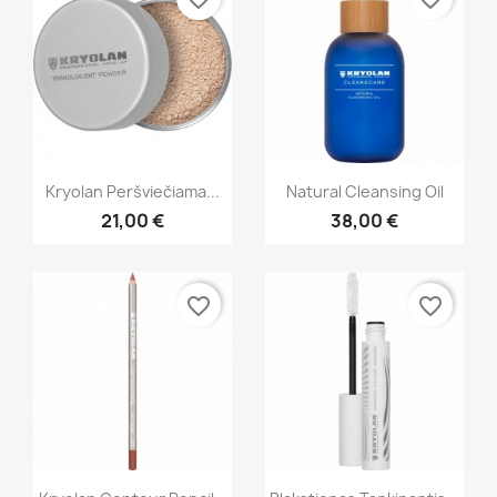
Greita peržiūra
Greita peržiūra


Kryolan Peršviečiama...
Natural Cleansing Oil
21,00 €
38,00 €
favorite_border
favorite_border
Greita peržiūra
Greita peržiūra

