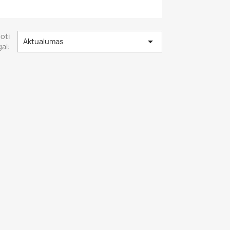
uoti

Aktualumas
al: