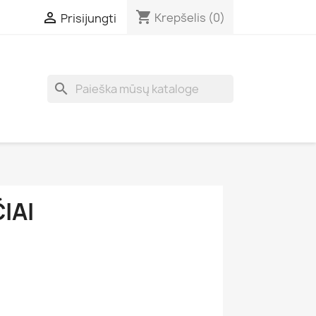
shopping_cart

Krepšelis
(0)
Prisijungti
search
IAI