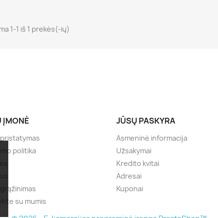
a 1-1 iš 1 prekės(-ių)
 ĮMONĖ
JŪSŲ PASKYRA
 pristatymas
Asmeninė informacija
umo politika
Užsakymai
lės
Kredito kvitai
mus
Adresai
 grąžinimas
Kuponai
ekite su mumis