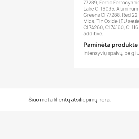
77289, Ferric Ferrocyani
Lake CI 16035, Aluminum
Greens CI 77288, Red 22 
Mica, Tin Oxide (EU seule
CI 74260, CI 74160, CI 11
additive.
Paminėta produkte
intensyvių spalvų, be gli
Šiuo metu klientų atsiliepimų nėra.