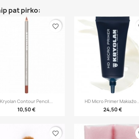
aip pat pirko:
favorite_border
fa
Greita peržiūra
Greita peržiūra


Kryolan Contour Pencil...
HD Micro Primer Makiažo..
+16
10,50 €
24,50 €
favorite_border
fa