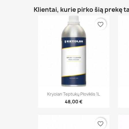
Klientai, kurie pirko šią prekę t
favorite_border
Greita peržiūra

Kryolan Teptukų Ploviklis 1L
48,00 €
favorite_border