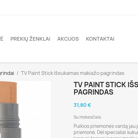
VĖ
PREKIŲ ŽENKLAI
AKCIJOS
KONTAKTAI
rindai
TV Paint Stick Išsukamas makiažo pagrindas
TV PAINT STICK I
PAGRINDAS
31,80 €
Su mokesčiais
Puikios priemonės vardą jau 
priemonė. Dėl specialiai suku