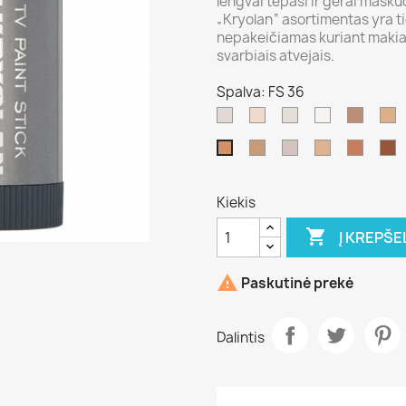
lengvai tepasi ir gerai masku
„Kryolan“ asortimentas yra ti
nepakeičiamas kuriant makiažą
svarbiais atvejais.
Spalva: FS 36
ivory
406
00
070/balta
NB
G
2
1
NB
TV
5
6
8
FS
3
white
W
W
36
Kiekis

Į KREPŠE

Paskutinė prekė
Dalintis