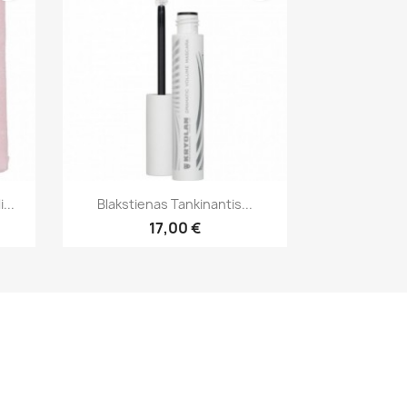
Greita peržiūra

...
Blakstienas Tankinantis...
17,00 €