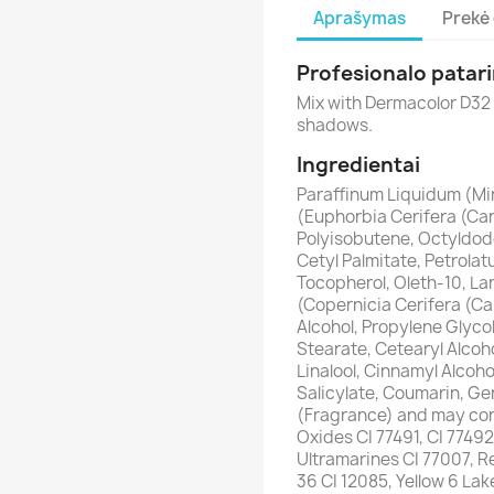
Aprašymas
Prekė 
Profesionalo patar
Mix with Dermacolor D32 
shadows.
Ingredientai
Paraffinum Liquidum (Mine
(Euphorbia Cerifera (Ca
Polyisobutene, Octyldode
Cetyl Palmitate, Petrola
Tocopherol, Oleth-10, La
(Copernicia Cerifera (C
Alcohol, Propylene Glycol
Stearate, Cetearyl Alcoho
Linalool, Cinnamyl Alcoho
Salicylate, Coumarin, Ge
(Fragrance) and may cont
Oxides CI 77491, CI 77492
Ultramarines CI 77007, R
36 CI 12085, Yellow 6 La