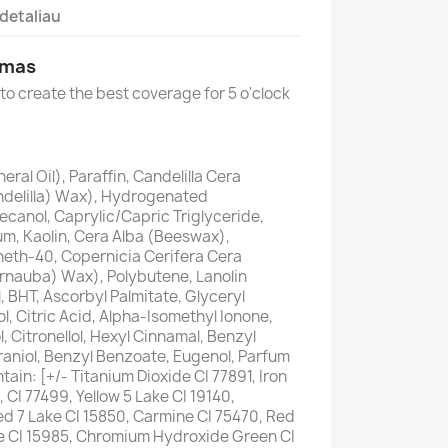
detaliau
imas
to create the best coverage for 5 o'clock
ral Oil), Paraffin, Candelilla Cera
ndelilla) Wax), Hydrogenated
canol, Caprylic/Capric Triglyceride,
tum, Kaolin, Cera Alba (Beeswax),
neth-40, Copernicia Cerifera Cera
arnauba) Wax), Polybutene, Lanolin
, BHT, Ascorbyl Palmitate, Glyceryl
l, Citric Acid, Alpha-Isomethyl Ionone,
l, Citronellol, Hexyl Cinnamal, Benzyl
raniol, Benzyl Benzoate, Eugenol, Parfum
ain: [+/- Titanium Dioxide CI 77891, Iron
, CI 77499, Yellow 5 Lake CI 19140,
ed 7 Lake CI 15850, Carmine CI 75470, Red
ke CI 15985, Chromium Hydroxide Green CI