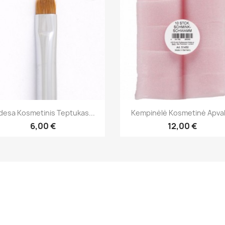
Greita peržiūra
Greita peržiūra


desa Kosmetinis Teptukas...
Kempinėlė Kosmetinė Apvali
6,00 €
12,00 €