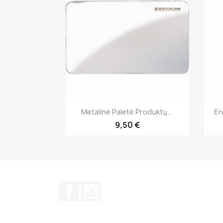
Greita peržiūra

Metalinė Paletė Produktų...
Er
9,50 €
Facebook
Instagram