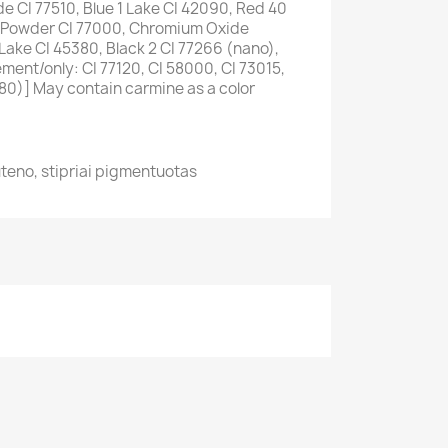
de CI 77510, Blue 1 Lake CI 42090, Red 40
 Powder CI 77000, Chromium Oxide
Lake CI 45380, Black 2 CI 77266 (nano),
ment/only: CI 77120, CI 58000, CI 73015,
680)] May contain carmine as a color
uteno, stipriai pigmentuotas