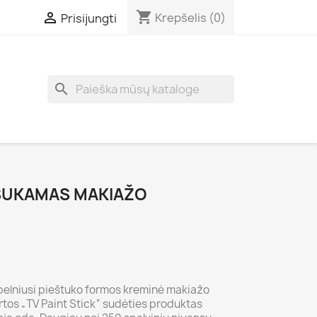
shopping_cart

Krepšelis
(0)
Prisijungti
search
ŠSUKAMAS MAKIAŽO
pelniusi pieštuko formos kreminė makiažo
rtos „TV Paint Stick“ sudėties produktas