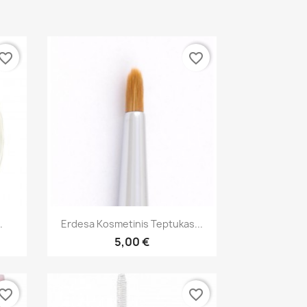
vorite_border
favorite_border
Greita peržiūra

.
Erdesa Kosmetinis Teptukas...
5,00 €
vorite_border
favorite_border