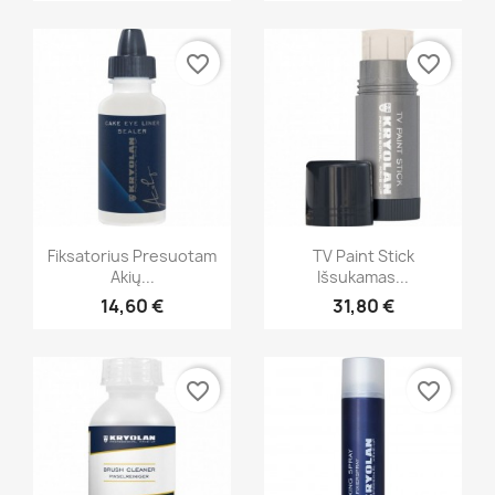
favorite_border
favorite_border
Greita peržiūra
Greita peržiūra


Fiksatorius Presuotam
TV Paint Stick
Akių...
Išsukamas...
+21
14,60 €
31,80 €
favorite_border
favorite_border