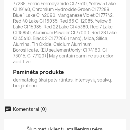
77288, Ferric Ferrocyanide CI 77510, Yellow 5 Lake
CI 19140, Chromium Hydroxide Green CI 77289,
Blue 1 Lake CI 42090, Manganese Violet CI 77742,
Red 40 Lake CI 16035, Red 36 CI 12085, Yellow 6
Lake CI 15985, Red 22 Lake CI 45380, Red 7 Lake
CI 15850, Aluminum Powder CI 77000, Red 28 Lake
CI 45410, Black 2 CI 77266 (nano), Mica, Silica,
Alumina, Tin Oxide, Calcium Aluminum
Borosilicate, (EU seulement/only: CI 74160, CI
73015, CI 77120)] May contain carmine as a color
additive.
Paminėta produkte
dermatologiškai patvirtintas, intensyvių spalvų,
be gliuteno
Komentarai (0)
Šiuo metu klientų atsiliepimų nėra.