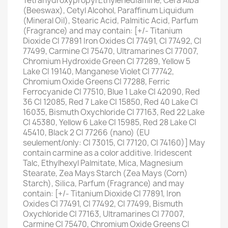
Tetrahydroxypropyl Ethylenediamine, Cera Alba
(Beeswax), Cetyl Alcohol, Paraffinum Liquidum
(Mineral Oil), Stearic Acid, Palmitic Acid, Parfum
(Fragrance) and may contain: [+/- Titanium
Dioxide CI 77891 Iron Oxides CI 77491, CI 77492, CI
77499, Carmine CI 75470, Ultramarines CI 77007,
Chromium Hydroxide Green CI 77289, Yellow 5
Lake CI 19140, Manganese Violet CI 77742,
Chromium Oxide Greens CI 77288, Ferric
Ferrocyanide CI 77510, Blue 1 Lake CI 42090, Red
36 CI 12085, Red 7 Lake CI 15850, Red 40 Lake CI
16035, Bismuth Oxychloride CI 77163, Red 22 Lake
CI 45380, Yellow 6 Lake CI 15985, Red 28 Lake CI
45410, Black 2 CI 77266 (nano) (EU
seulement/only: CI 73015, CI 77120, CI 74160)] May
contain carmine as a color additive. Iridescent
Talc, Ethylhexyl Palmitate, Mica, Magnesium
Stearate, Zea Mays Starch (Zea Mays (Corn)
Starch), Silica, Parfum (Fragrance) and may
contain: [+/- Titanium Dioxide CI 77891, Iron
Oxides CI 77491, CI 77492, CI 77499, Bismuth
Oxychloride CI 77163, Ultramarines CI 77007,
Carmine CI 75470, Chromium Oxide Greens CI