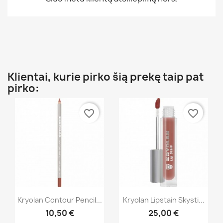
Klientai, kurie pirko šią prekę taip pat
pirko:
favorite_border
favorite_border
Greita peržiūra
Greita peržiūra


Kryolan Contour Pencil...
Kryolan Lipstain Skysti...
10,50 €
25,00 €
+16
+11