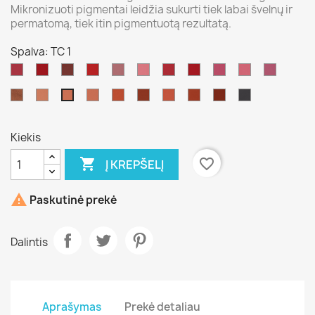
Mikronizuoti pigmentai leidžia sukurti tiek labai švelnų ir
permatomą, tiek itin pigmentuotą rezultatą.
Spalva: TC 1
081
080
redwood
youth
rosewood
T
R
SM
R
R
S
red
0
6
21
9
304
bronze
R
TC
shading
shading
T
mocca
RB
517
TC
G
19
2
red
brown
1
77
1
Kiekis

favorite_border
Į KREPŠELĮ

Paskutinė prekė
Dalintis
Aprašymas
Prekė detaliau