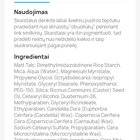
Naudojimas
Skaistalus denkite labai švelniu pudros teptuku
pradedant nuo skruostų "obuoliukų" pereinant
link smilkinių. Skaistalai yra itin pigmentuoti, tad
pradėti reiktų nuo nedidelio kiekio ir taip
sluoksniuojant pagal poreikį.
Ingredientai
Matt Talc, Dimethylimidazolidinone Rice Starch,
Mica, Aqua (Water), Magnesium Myristate,
Propylene Glycol, Octyldodecanol, Isopropyl
Myristate, Glyceryl Stearate, Phenoxyethanol,
PEG-150, Silica, Ricinus Communis (Castor) Seed
Oil, Cetearyl Alcohol, Quaternium-26,
Methylparaben, Glyceryl Ricinoleate,
Ethylparaben, Candelilla Cera (Euphorbia
Cerifera (Candelilla) Wax), Copernicia Cerifera
Cera (Copernicia Cerifera (Carnauba) Wax),
Sodium Cetearyl Sulfate, Propylparaben, Cera
Microcristallina (Microcrystalline Wax),