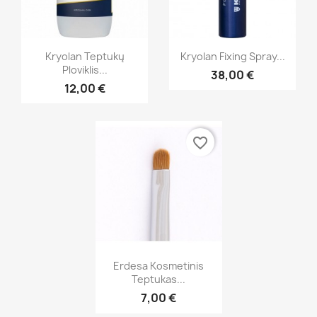
Greita peržiūra
Greita peržiūra


Kryolan Teptukų
Kryolan Fixing Spray...
Ploviklis...
38,00 €
12,00 €
favorite_border
Greita peržiūra

Erdesa Kosmetinis
Teptukas...
7,00 €