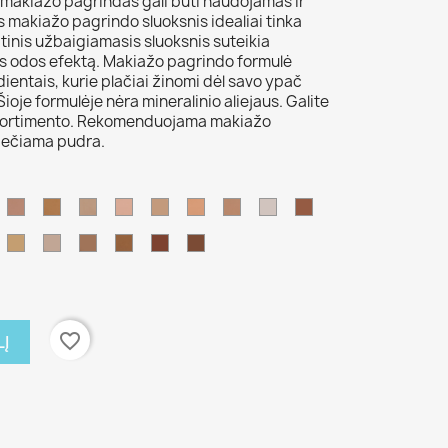
makiažo pagrindas gali būti naudojamas ir
 makiažo pagrindo sluoksnis idealiai tinka
tinis užbaigiamasis sluoksnis suteikia
os odos efektą. Makiažo pagrindo formulė
ientais, kurie plačiai žinomi dėl savo ypač
ioje formulėje nėra mineralinio aliejaus. Galite
ų asortimento. Rekomenduojama makiažo
viečiama pudra.
NB
ELO
alabaster
1
NB
4
FS
TV
10
77
W
1
W
38
white
W
ir
yellow
DG
tan
LO
11
GT
ive
veil
5
W
2
favorite_border
LĮ