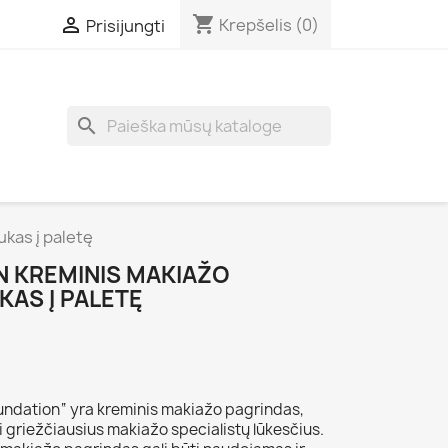
shopping_cart

Krepšelis
(0)
Prisijungti
search
kas į paletę
 KREMINIS MAKIAŽO
KAS Į PALETĘ
undation“ yra kreminis makiažo pagrindas,
i griežčiausius makiažo specialistų lūkesčius.