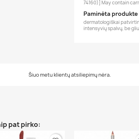
74160)] May contain carm
Paminėta produkte
dermatologiškai patvirtin
intensyvių spalvų, be gli
Šiuo metu klientų atsiliepimų nėra.
aip pat pirko: