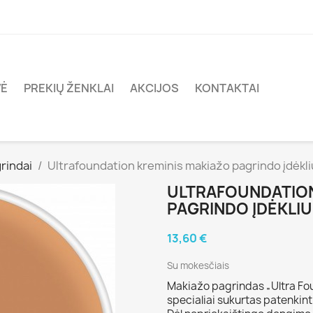
VĖ
PREKIŲ ŽENKLAI
AKCIJOS
KONTAKTAI
rindai
Ultrafoundation kreminis makiažo pagrindo įdėkliu
ULTRAFOUNDATION
PAGRINDO ĮDĖKLIU
13,60 €
Su mokesčiais
Makiažo pagrindas „Ultra Fo
specialiai sukurtas patenkint