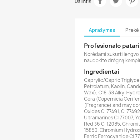
Dalintis
Aprašymas
Prekė 
Profesionalo patar
Norėdami sukurti lengvo
naudokite drėgną kempinė
Ingredientai
Caprylic/Capric Triglyce
Petrolatum, Kaolin, Cande
Wax), C18-38 Alkyl Hydro
Cera (Copernicia Cerife
(Fragrance) and may cont
Oxides CI 77491, CI 77492
Ultramarines CI 77007, Y
Red 36 CI 12085, Chromi
15850, Chromium Hydroxi
Ferric Ferrocyanide CI 77