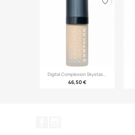
favorite_border
Greita peržiūra

Digital Complexion Skystas...
+11
46,50 €
Facebook
Instagram