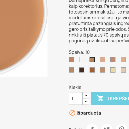
Dėl nepriekaištingo dengimo 
kaip korektorius. Permatomas
fotosesiniam makiažui. Jo ma
modeliams skaisčios ir gaivi
praturtinta pažangiais ingred
gero prisitaikymo prie odos. Š
rinktis iš plataus 70 spalv
pagrindą užfiksuoti su perš
Spalva: 10
olive
white
fair
NB
G
10
2
1
OB
101/ruda
NB
OB
YH
fa
2
4
1
ol
Kiekis

Į KREPŠE

Išparduota