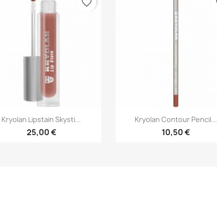
favorite_border
fa
Greita peržiūra
Greita peržiūra


Kryolan Lipstain Skysti...
Kryolan Contour Pencil...
+11
+
25,00 €
10,50 €