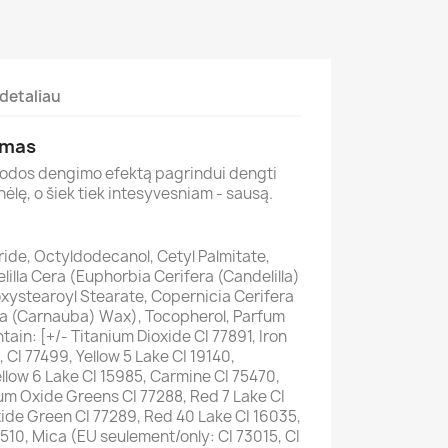
detaliau
imas
 odos dengimo efektą pagrindui dengti
lę, o šiek tiek intesyvesniam - sausą.
ride, Octyldodecanol, Cetyl Palmitate,
lilla Cera (Euphorbia Cerifera (Candelilla)
xystearoyl Stearate, Copernicia Cerifera
ra (Carnauba) Wax), Tocopherol, Parfum
ain: [+/- Titanium Dioxide CI 77891, Iron
, CI 77499, Yellow 5 Lake CI 19140,
ellow 6 Lake CI 15985, Carmine CI 75470,
um Oxide Greens CI 77288, Red 7 Lake CI
de Green CI 77289, Red 40 Lake CI 16035,
510, Mica (EU seulement/only: CI 73015, CI