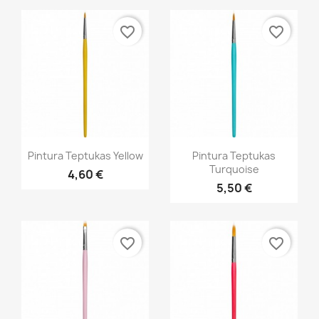
favorite_border
favorite_border
Greita peržiūra
Greita peržiūra


Pintura Teptukas Yellow
Pintura Teptukas
Turquoise
4,60 €
5,50 €
favorite_border
favorite_border