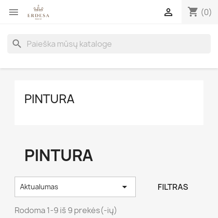
shopping_cart


(0)
search
PINTURA
PINTURA

FILTRAS
Aktualumas
Rodoma 1-9 iš 9 prekės(-ių)