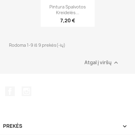
Greita peržiūra

Pintura Spalvotos
Kreidelės...
7,20 €
Rodoma 1-9 iš 9 prekės(-ių)
Atgal į viršų

Facebook
Instagram
PREKĖS
