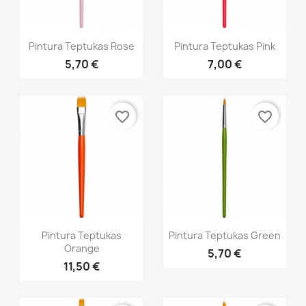
Greita peržiūra
Greita peržiūra


Pintura Teptukas Rose
Pintura Teptukas Pink
5,70 €
7,00 €
favorite_border
favorite_border
Greita peržiūra
Greita peržiūra


Pintura Teptukas
Pintura Teptukas Green
Orange
5,70 €
11,50 €