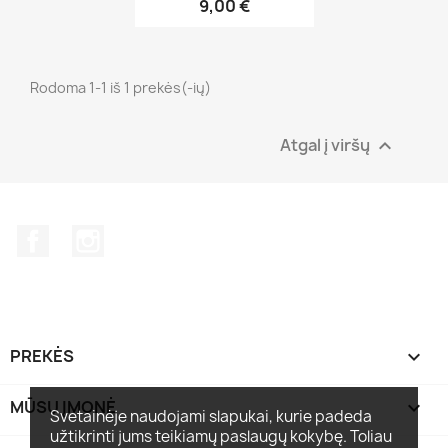
9,00 €
Rodoma 1-1 iš 1 prekės(-ių)
Atgal į viršų

Facebook
Instagram
PREKĖS

MŪSŲ ĮMONĖ

Svetainėje naudojami slapukai, kurie padeda
užtikrinti jums teikiamų paslaugų kokybę. Toliau