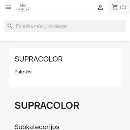
shopping_cart


(0)
search
SUPRACOLOR
Paletės
SUPRACOLOR
Subkategorijos