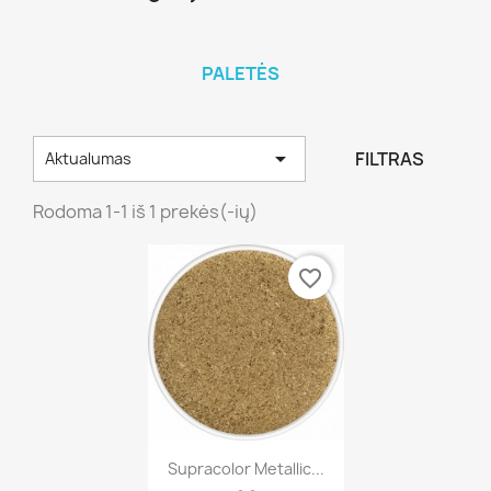
PALETĖS

FILTRAS
Aktualumas
Rodoma 1-1 iš 1 prekės(-ių)
favorite_border
Greita peržiūra

Supracolor Metallic...