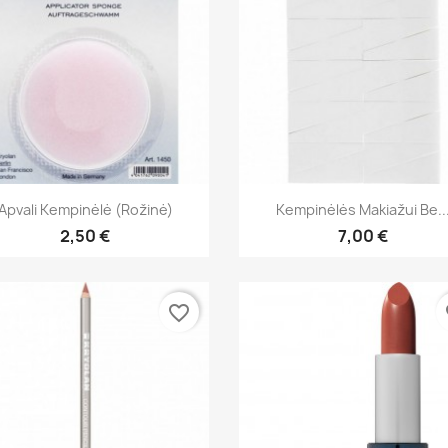
Greita peržiūra
Greita peržiūra


Apvali Kempinėlė (rožinė)
Kempinėlės Makiažui Be..
2,50 €
7,00 €
favorite_border
fa