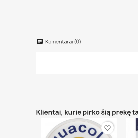
Komentarai (0)
Klientai, kurie pirko šią prekę t
favorite_border