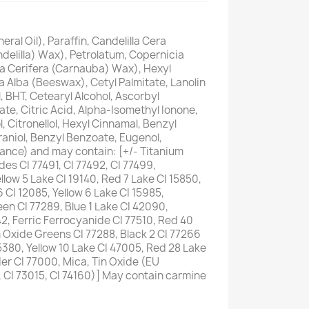
ral Oil), Paraffin, Candelilla Cera
delilla) Wax), Petrolatum, Copernicia
ia Cerifera (Carnauba) Wax), Hexyl
a Alba (Beeswax), Cetyl Palmitate, Lanolin
, BHT, Cetearyl Alcohol, Ascorbyl
ate, Citric Acid, Alpha-Isomethyl Ionone,
l, Citronellol, Hexyl Cinnamal, Benzyl
raniol, Benzyl Benzoate, Eugenol,
ance) and may contain: [+/- Titanium
des CI 77491, CI 77492, CI 77499,
llow 5 Lake CI 19140, Red 7 Lake CI 15850,
 CI 12085, Yellow 6 Lake CI 15985,
n CI 77289, Blue 1 Lake CI 42090,
2, Ferric Ferrocyanide CI 77510, Red 40
 Oxide Greens CI 77288, Black 2 CI 77266
5380, Yellow 10 Lake CI 47005, Red 28 Lake
r CI 77000, Mica, Tin Oxide (EU
, CI 73015, CI 74160)] May contain carmine