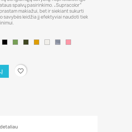
lataus spalvų pasirinkimo. „Supracolor“
rastam makiažui, bet ir siekiant sukurti
o savybės leidžia jį efektyviai naudoti tiek
inimui.
01/ruda
071/juoda
green
512/
509/geltona
natural
032
R21/Rožinė
42
žalia
A
favorite_border
LĮ
detaliau