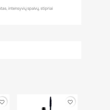
tas, intensyvių spalvų, stipriai
vorite_border
favorite_border