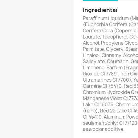
Ingredientai
Paraffinum Liquidum (Mine
(Euphorbia Cerifera (Can
Cerifera Cera (Copernic
Laurate, Tocopherol, Cer
Alcohol, Propylene Glycol
Palmitate, Glyceryl Stear
Linalool, Cinnamyl Alcoho
Salicylate, Coumarin, Ge
Limonene, Parfum (Fragr
Dioxide CI 77891, Iron Oxi
Ultramarines CI 77007, Ye
Carmine CI 75470, Red 36
Chromium Hydroxide Gree
Manganese Violet CI 7774
Lake CI 16035, Chromium
(nano), Red 22 Lake CI 4
CI 45410, Aluminum Powde
seulement/only: CI 77120
as a color additive.