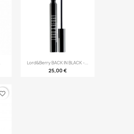
Greita peržiūra

.
Lord&Berry BACK IN BLACK -...
25,00 €
vorite_border