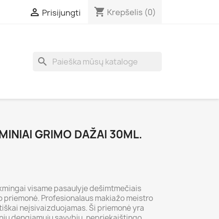
shopping_cart

Krepšelis
(0)
Prisijungti
search
INIAI GRIMO DAŽAI 30ML.
sėkmingai visame pasaulyje dešimtmečiais
 priemonė. Profesionalaus makiažo meistro
iškai neįsivaizduojamas. Ši priemonė yra
tinių dengiamųjų savybių, nepriekaištingo