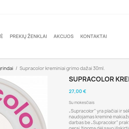
VĖ
PREKIŲ ŽENKLAI
AKCIJOS
KONTAKTAI
rindai
Supracolor kreminiai grimo dažai 30ml.
SUPRACOLOR KREM
27,00 €
Su mokesčiais
„Supracolor“ yra plačiai ir 
naudojamas kreminė makiažo
darbas be „Supracolor“ prakt
gerai žinoma dėl savo išskir