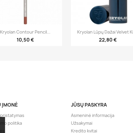
Greita peržiūra
Greita peržiūra


Kryolan Contour Pencil...
Kryolan Lūpų Dažai Velvet K
+16
+
10,50 €
22,80 €
 ĮMONĖ
JŪSŲ PASKYRA
 pristatymas
Asmeninė informacija
umo politika
Užsakymai
lės
Kredito kvitai