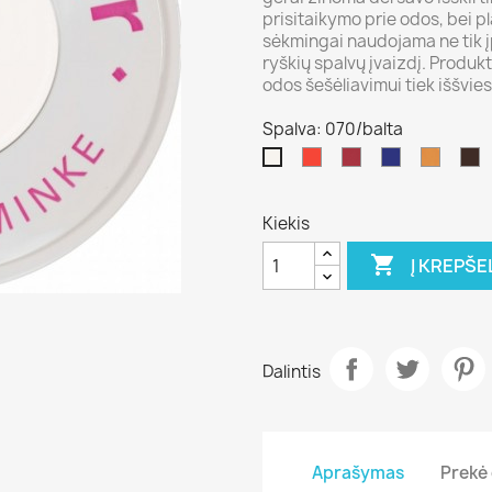
prisitaikymo prie odos, bei p
sėkmingai naudojama ne tik įp
ryškių spalvų įvaizdį. Produkt
odos šešėliavimui tiek iššvies
Spalva: 070/balta
079/Raudona
081
510/mėlyna
303
1
070/balta
Kiekis

Į KREPŠE
Dalintis
Aprašymas
Prekė 