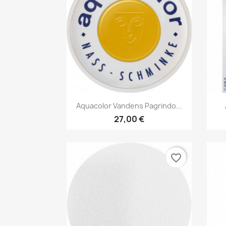
Greita peržiūra

Aquacolor Vandens Pagrindo...
+6
27,00 €
favorite_border