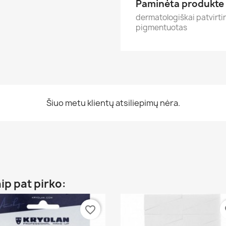
Paminėta produkte
dermatologiškai patvirtin
pigmentuotas
Šiuo metu klientų atsiliepimų nėra.
aip pat pirko:
favorite_border
fa