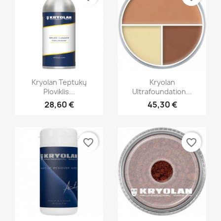
Greita peržiūra
Greita peržiūra


Kryolan Teptukų
Kryolan
Ploviklis...
Ultrafoundation...
+5
28,60 €
45,30 €
favorite_border
favorite_border