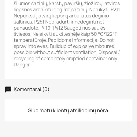
šilumos šaltinių, karštų paviršių, žiežirbų, atviros
liepsnos arba kitų degimo šaltinių. Nerūkyti. P211
Nepurkšti į atvirą liepsną arba kitus degimo
šaltinius. P251 Nepradurti ir nedeginti net
panaudoto. P410+P412 Saugoti nuo saulės
šviesos. Nelaikyti aukštesnėje kaip 50 °C/122°F
temperatūroje. Papildoma informacija: Do not
spray into eyes. Buildup of explosive mixtures
possible without sufficient ventilation. Disposal /
recycling of completely emptied container only.
Danger
Komentarai (0)
Šiuo metu klientų atsiliepimų nėra.