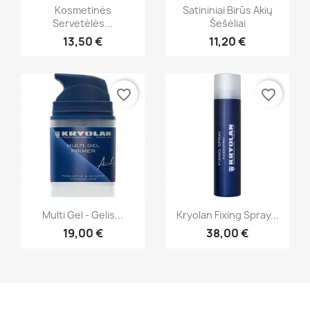
Greita peržiūra
Greita peržiūra


Kosmetinės
Satininiai Birūs Akių
Servetėlės...
Šešėliai
+43
13,50 €
11,20 €
favorite_border
favorite_border
Greita peržiūra
Greita peržiūra


Multi Gel - Gelis...
Kryolan Fixing Spray...
19,00 €
38,00 €