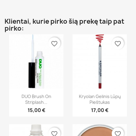
Klientai, kurie pirko šią prekę taip pat
pirko:
favorite_border
favorite_border
Greita peržiūra
Greita peržiūra


DUO Brush On
Kryolan Gelinis Lūpų
Striplash...
Pieštukas
+5
15,00 €
17,00 €
favorite_border
favorite_border