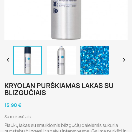


KRYOLAN PURŠKIAMAS LAKAS SU
BLIZGUČIAIS
15,90 €
Su mokesčiais
Plaukų lakas su smulkiomis blizgučių dalelėmis sukuria
nuostabų blizgesį ir spalvų intensyvumą. Galima purkšti ir