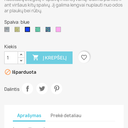
ant viršaus kitų spalvų. Jį galima lengvai nuplauti nuo odos
ar plaukų bei rūbų.
Spalva: blue
silver
Gold
green
Glitter
Rožinė
blue
Spray
Multi
Kiekis

favorite_border
Į KREPŠELĮ

Išparduota
Dalintis
Aprašymas
Prekė detaliau