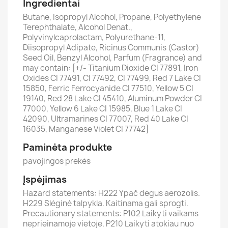
Ingredientai
Butane, Isopropyl Alcohol, Propane, Polyethylene
Terephthalate, Alcohol Denat.,
Polyvinylcaprolactam, Polyurethane-11,
Diisopropyl Adipate, Ricinus Communis (Castor)
Seed Oil, Benzyl Alcohol, Parfum (Fragrance) and
may contain: [+/- Titanium Dioxide CI 77891, Iron
Oxides CI 77491, CI 77492, CI 77499, Red 7 Lake CI
15850, Ferric Ferrocyanide CI 77510, Yellow 5 CI
19140, Red 28 Lake CI 45410, Aluminum Powder CI
77000, Yellow 6 Lake CI 15985, Blue 1 Lake CI
42090, Ultramarines CI 77007, Red 40 Lake CI
16035, Manganese Violet CI 77742]
Paminėta produkte
pavojingos prekės
Įspėjimas
Hazard statements: H222 Ypač degus aerozolis.
H229 Slėginė talpykla. Kaitinama gali sprogti.
Precautionary statements: P102 Laikyti vaikams
neprieinamoje vietoje. P210 Laikyti atokiau nuo