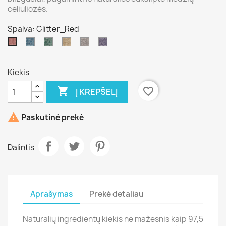
celiuliozės.
Spalva: Glitter_Red
Glitter_Ocean
Glitter_Green
Glitter_Gold
Glitter_Silver
Glitter_Purple
Glitter_Red
Blue
Kiekis

favorite_border
Į KREPŠELĮ

Paskutinė prekė
Dalintis
Aprašymas
Prekė detaliau
Natūralių ingredientų kiekis ne mažesnis kaip 97,5