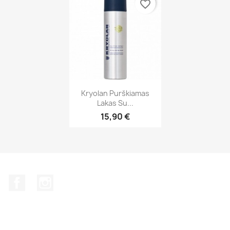
favorite_border
Greita peržiūra

Kryolan Purškiamas
Lakas Su...
+1
15,90 €
Facebook
Instagram