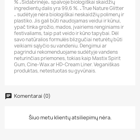
% „Sidabrinėje„ spalvoje biologiškai skaidžių
ingredientų dalis yra 99,6 %. „True Nature Glitter
„ sudėtyje nėra biologiškai neskaidžių polimerų ir
plastiko. Jis gali būti naudojamas veidui ir kūnui,
ypač tinka grožio, mados, įvairiems renginiams ir
festivaliams, taip pat veido ir kūno tapybai. Dėl
savo natūralios formulės blizgučiai neturėtų būti
veikiami sąlyčio su vandeniu. Dengimui ar
pagrindui rekomenduojame sudėtyje vandens
neturinčias priemones, tokias kaip Mastix Spirit
Gum, Cine-Wax ar HD-Cream Liner. Veganiškas
produktas, netestuotas su gyvūnais.
Komentarai (0)
Šiuo metu klientų atsiliepimų nėra.