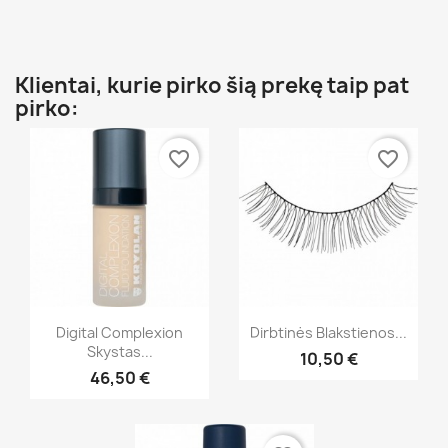
Klientai, kurie pirko šią prekę taip pat
pirko:
favorite_border
favorite_border
Greita peržiūra
Greita peržiūra


Digital Complexion
Dirbtinės Blakstienos...
Skystas...
10,50 €
+11
46,50 €