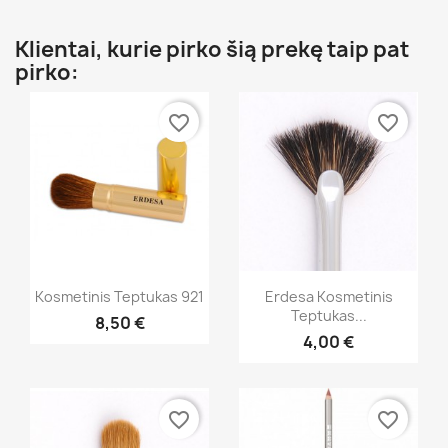
Klientai, kurie pirko šią prekę taip pat
pirko:
favorite_border
favorite_border
Greita peržiūra
Greita peržiūra


Kosmetinis Teptukas 921
Erdesa Kosmetinis
Teptukas...
8,50 €
4,00 €
favorite_border
favorite_border