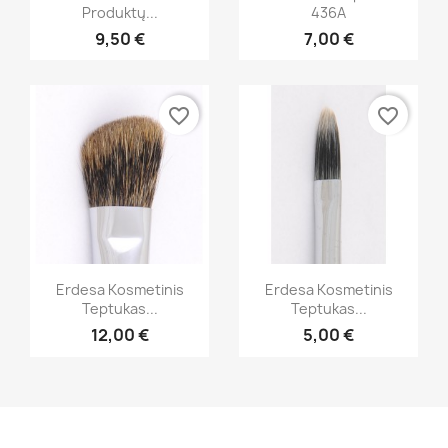
Produktų...
436A
9,50 €
7,00 €
favorite_border
favorite_border
Greita peržiūra
Greita peržiūra


Erdesa Kosmetinis
Erdesa Kosmetinis
Teptukas...
Teptukas...
12,00 €
5,00 €