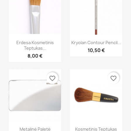
Greita peržiūra
Greita peržiūra


Erdesa Kosmetinis
Kryolan Contour Pencil...
Teptukas...
10,50 €
+16
8,00 €
favorite_border
favorite_border
Greita peržiūra
Greita peržiūra


Metalinė Paletė
Kosmetinis Teptukas