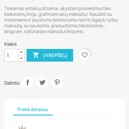
Tinkamas antakių dizainui, skystam pravedimui ties
blakstienų linija, grafiniam akių makiažui. Naudoti su
kreminėms ir skystoms tekstūromis norint išgauti ryšku
makiažą, su sausomis, presuotomis tekstūromis -
lengvam, natūraliam makiažui/linijoms.
Kiekis

favorite_border
Į KREPŠELĮ
Dalintis
Prekė detaliau