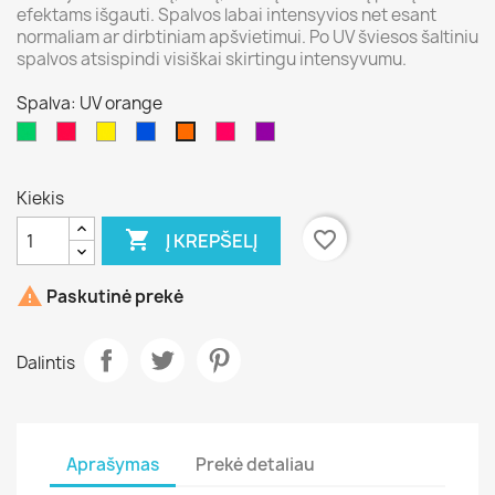
efektams išgauti. Spalvos labai intensyvios net esant
normaliam ar dirbtiniam apšvietimui. Po UV šviesos šaltiniu
spalvos atsispindi visiškai skirtingu intensyvumu.
Spalva: UV orange
UV
UV
UV
UV
UV
UV
UV
green
red
yellow
blue
pink
violet
orange
Kiekis

favorite_border
Į KREPŠELĮ

Paskutinė prekė
Dalintis
Aprašymas
Prekė detaliau