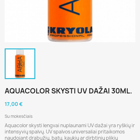
AQUACOLOR SKYSTI UV DAŽAI 30ML.
17,00 €
Su mokesčiais
Aquacolor skysti lengvai nuplaunami UV dažai yra ryškių ir
intensyvių spalvų. UV spalvos universaliai pritaikomos
naudojant drabužių, batų, kaukių ar dirbtinių plikių