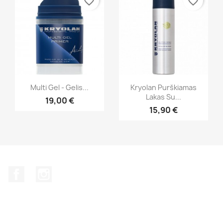
favorite_border
favorite_border
Greita peržiūra
Greita peržiūra


Multi Gel - Gelis...
Kryolan Purškiamas
Lakas Su...
19,00 €
+1
15,90 €
Facebook
Instagram