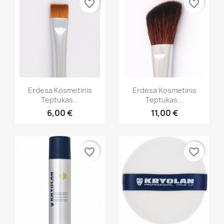
favorite_border
favorite_border
Greita peržiūra
Greita peržiūra


Erdesa Kosmetinis
Erdesa Kosmetinis
Teptukas...
Teptukas...
6,00 €
11,00 €
favorite_border
favorite_border