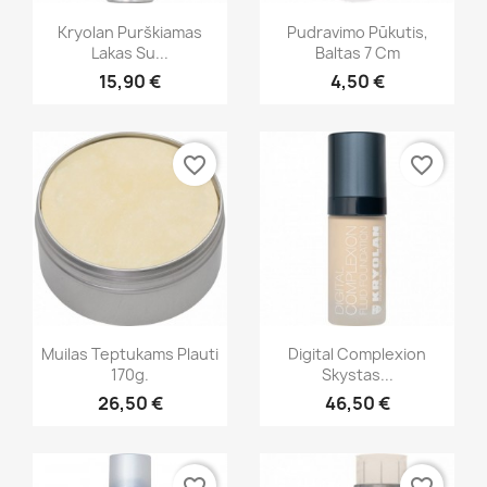
Greita peržiūra
Greita peržiūra


Kryolan Purškiamas
Pudravimo Pūkutis,
Lakas Su...
Baltas 7 Cm
+1
15,90 €
4,50 €
favorite_border
favorite_border
Greita peržiūra
Greita peržiūra


Muilas Teptukams Plauti
Digital Complexion
170g.
Skystas...
+11
26,50 €
46,50 €