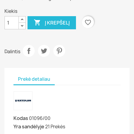
Kiekis

favorite_border
Į KREPŠELĮ
Dalintis
Prekė detaliau
Kodas
01096/00
Yra sandėlyje
21 Prekės