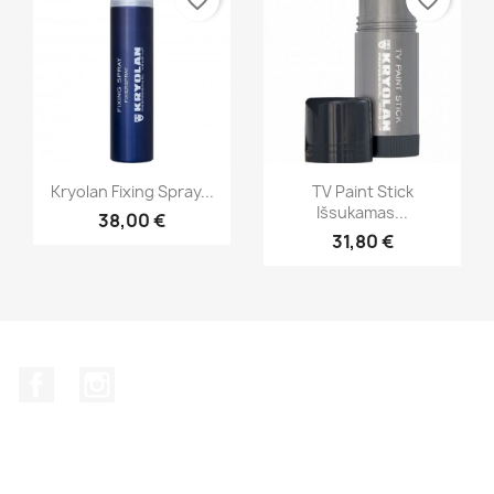
favorite_border
favorite_border
Greita peržiūra
Greita peržiūra


Kryolan Fixing Spray...
TV Paint Stick
Išsukamas...
38,00 €
+21
31,80 €
Facebook
Instagram