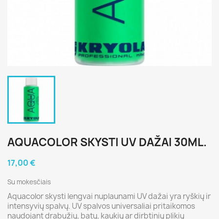
AQUACOLOR SKYSTI UV DAŽAI 30ML.
17,00 €
Su mokesčiais
Aquacolor skysti lengvai nuplaunami UV dažai yra ryškių ir
intensyvių spalvų. UV spalvos universaliai pritaikomos
naudojant drabužių, batų, kaukių ar dirbtinių plikių