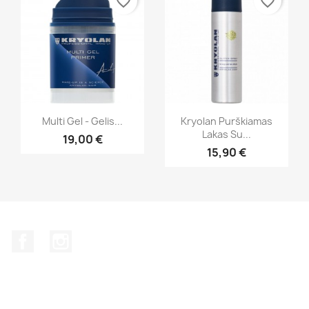
favorite_border
favorite_border
Greita peržiūra
Greita peržiūra


Multi Gel - Gelis...
Kryolan Purškiamas
Lakas Su...
19,00 €
+1
15,90 €
Facebook
Instagram