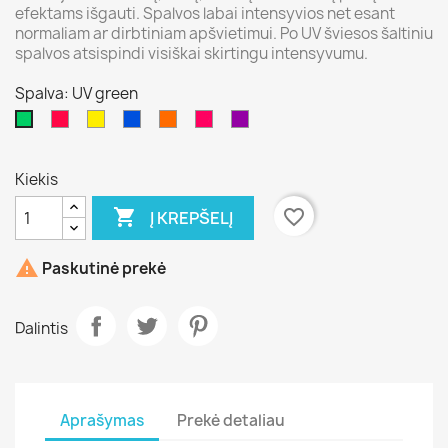
efektams išgauti. Spalvos labai intensyvios net esant
normaliam ar dirbtiniam apšvietimui. Po UV šviesos šaltiniu
spalvos atsispindi visiškai skirtingu intensyvumu.
Spalva: UV green
UV
UV
UV
UV
UV
UV
UV
red
yellow
blue
orange
pink
violet
green
Kiekis

favorite_border
Į KREPŠELĮ

Paskutinė prekė
Dalintis
Aprašymas
Prekė detaliau