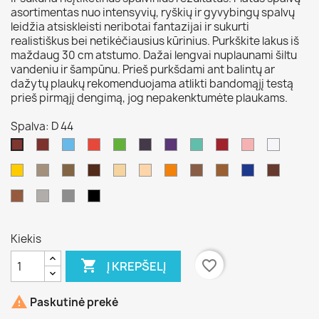
asortimentas nuo intensyvių, ryškių ir gyvybingų spalvų
leidžia atsiskleisti neribotai fantazijai ir sukurti
realistiškus bei netikėčiausius kūrinius. Purkškite lakus iš
maždaug 30 cm atstumo. Dažai lengvai nuplaunami šiltu
vandeniu ir šampūnu. Prieš purkšdami ant balintų ar
dažytų plaukų rekomenduojama atlikti bandomąjį testą
prieš pirmąjį dengimą, jog nepakenktumėte plaukams.
Spalva: D 44
D
D
D
D
D
D
D
D
D
D
D
27
32
31
33
35
29
28
42
30
20
44
D
D
D
D
D
D
D
D
D
D
D
34
38
23
37
45
36
331
22
46
43
41
D
D
D
D
19
39
21
40
Kiekis

favorite_border
Į KREPŠELĮ

Paskutinė prekė