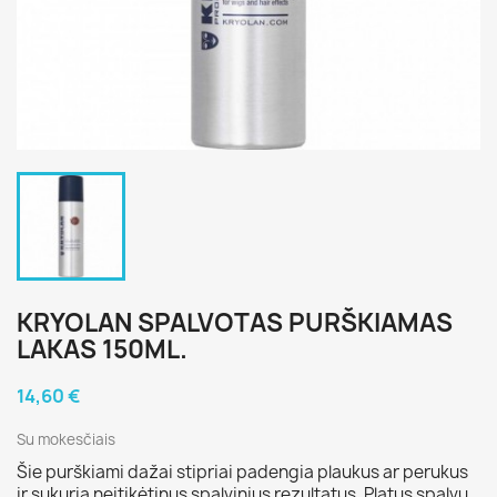
KRYOLAN SPALVOTAS PURŠKIAMAS
LAKAS 150ML.
14,60 €
Su mokesčiais
Šie purškiami dažai stipriai padengia plaukus ar perukus
ir sukuria neįtikėtinus spalvinius rezultatus. Platus spalvų