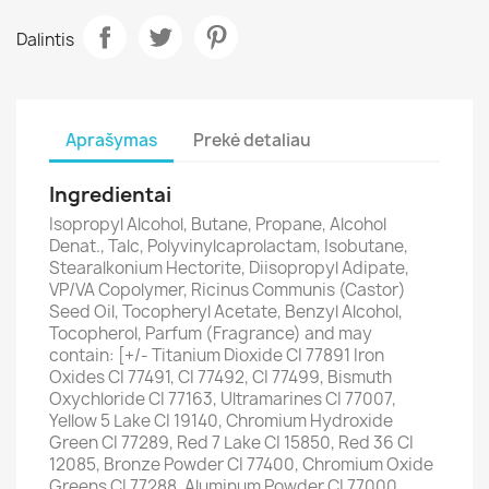
Dalintis
Aprašymas
Prekė detaliau
Ingredientai
Isopropyl Alcohol, Butane, Propane, Alcohol
Denat., Talc, Polyvinylcaprolactam, Isobutane,
Stearalkonium Hectorite, Diisopropyl Adipate,
VP/VA Copolymer, Ricinus Communis (Castor)
Seed Oil, Tocopheryl Acetate, Benzyl Alcohol,
Tocopherol, Parfum (Fragrance) and may
contain: [+/- Titanium Dioxide CI 77891 Iron
Oxides CI 77491, CI 77492, CI 77499, Bismuth
Oxychloride CI 77163, Ultramarines CI 77007,
Yellow 5 Lake CI 19140, Chromium Hydroxide
Green CI 77289, Red 7 Lake CI 15850, Red 36 CI
12085, Bronze Powder CI 77400, Chromium Oxide
Greens CI 77288, Aluminum Powder CI 77000,