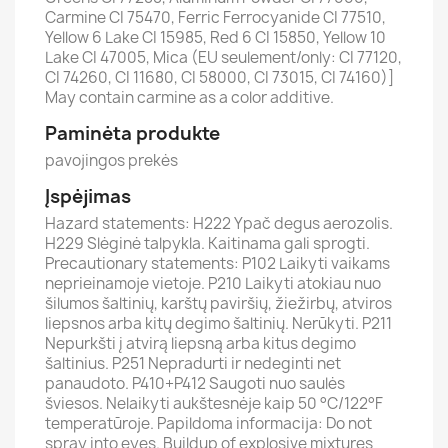
Carmine CI 75470, Ferric Ferrocyanide CI 77510,
Yellow 6 Lake CI 15985, Red 6 CI 15850, Yellow 10
Lake CI 47005, Mica (EU seulement/only: CI 77120,
CI 74260, CI 11680, CI 58000, CI 73015, CI 74160)]
May contain carmine as a color additive.
Paminėta produkte
pavojingos prekės
Įspėjimas
Hazard statements: H222 Ypač degus aerozolis.
H229 Slėginė talpykla. Kaitinama gali sprogti.
Precautionary statements: P102 Laikyti vaikams
neprieinamoje vietoje. P210 Laikyti atokiau nuo
šilumos šaltinių, karštų paviršių, žiežirbų, atviros
liepsnos arba kitų degimo šaltinių. Nerūkyti. P211
Nepurkšti į atvirą liepsną arba kitus degimo
šaltinius. P251 Nepradurti ir nedeginti net
panaudoto. P410+P412 Saugoti nuo saulės
šviesos. Nelaikyti aukštesnėje kaip 50 °C/122°F
temperatūroje. Papildoma informacija: Do not
spray into eyes. Buildup of explosive mixtures