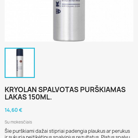
KRYOLAN SPALVOTAS PURŠKIAMAS
LAKAS 150ML.
14,60 €
Su mokesčiais
Šie purškiami dažai stipriai padengia plaukus ar perukus
ir sukuria neįtikėtinus spalvinius rezultatus. Platus spalvų