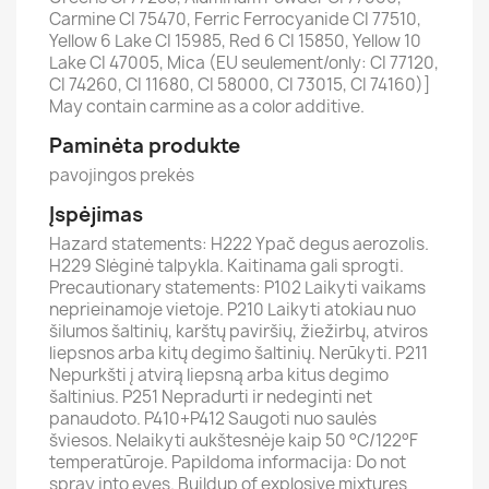
Carmine CI 75470, Ferric Ferrocyanide CI 77510,
Yellow 6 Lake CI 15985, Red 6 CI 15850, Yellow 10
Lake CI 47005, Mica (EU seulement/only: CI 77120,
CI 74260, CI 11680, CI 58000, CI 73015, CI 74160)]
May contain carmine as a color additive.
Paminėta produkte
pavojingos prekės
Įspėjimas
Hazard statements: H222 Ypač degus aerozolis.
H229 Slėginė talpykla. Kaitinama gali sprogti.
Precautionary statements: P102 Laikyti vaikams
neprieinamoje vietoje. P210 Laikyti atokiau nuo
šilumos šaltinių, karštų paviršių, žiežirbų, atviros
liepsnos arba kitų degimo šaltinių. Nerūkyti. P211
Nepurkšti į atvirą liepsną arba kitus degimo
šaltinius. P251 Nepradurti ir nedeginti net
panaudoto. P410+P412 Saugoti nuo saulės
šviesos. Nelaikyti aukštesnėje kaip 50 °C/122°F
temperatūroje. Papildoma informacija: Do not
spray into eyes. Buildup of explosive mixtures