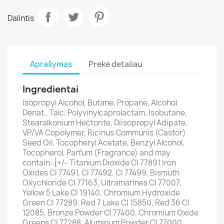
Dalintis
Aprašymas
Prekė detaliau
Ingredientai
Isopropyl Alcohol, Butane, Propane, Alcohol
Denat., Talc, Polyvinylcaprolactam, Isobutane,
Stearalkonium Hectorite, Diisopropyl Adipate,
VP/VA Copolymer, Ricinus Communis (Castor)
Seed Oil, Tocopheryl Acetate, Benzyl Alcohol,
Tocopherol, Parfum (Fragrance) and may
contain: [+/- Titanium Dioxide CI 77891 Iron
Oxides CI 77491, CI 77492, CI 77499, Bismuth
Oxychloride CI 77163, Ultramarines CI 77007,
Yellow 5 Lake CI 19140, Chromium Hydroxide
Green CI 77289, Red 7 Lake CI 15850, Red 36 CI
12085, Bronze Powder CI 77400, Chromium Oxide
Greens CI 77288, Aluminum Powder CI 77000,