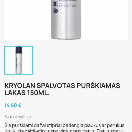
KRYOLAN SPALVOTAS PURŠKIAMAS
LAKAS 150ML.
14,60 €
Su mokesčiais
Šie purškiami dažai stipriai padengia plaukus ar perukus
ir sukuria neįtikėtinus spalvinius rezultatus. Platus spalvų