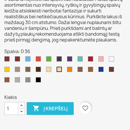
asortimentas nuo intensyvių, ryškių ir gyvybingų spalvų
leidžia atsiskleisti neribotai fantazijai ir sukurti
realistiškus bei netikėčiausius kūrinius. Purkškite lakus iš
maždaug 30 cm atstumo. Dažai lengvai nuplaunami šiltu
vandeniu ir šampūnu. Prieš purkšdami ant balintų ar
dažytų plaukų rekomenduojama atlikti bandomąjį testą
prieš pirmąjį dengimą, jog nepakenktumėte plaukams.
Spalva: D 36
D
D
D
D
D
D
D
D
D
D
D
44
27
32
31
33
35
29
28
42
30
20
D
D
D
D
D
D
D
D
D
D
D
34
38
23
37
45
331
22
46
43
41
36
D
D
D
D
19
39
21
40
Kiekis

favorite_border
Į KREPŠELĮ