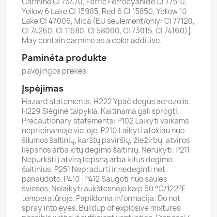
Carmine CI 75470, Ferric Ferrocyanide CI 77510,
Yellow 6 Lake CI 15985, Red 6 CI 15850, Yellow 10
Lake CI 47005, Mica (EU seulement/only: CI 77120,
CI 74260, CI 11680, CI 58000, CI 73015, CI 74160)]
May contain carmine as a color additive.
Paminėta produkte
pavojingos prekės
Įspėjimas
Hazard statements: H222 Ypač degus aerozolis.
H229 Slėginė talpykla. Kaitinama gali sprogti.
Precautionary statements: P102 Laikyti vaikams
neprieinamoje vietoje. P210 Laikyti atokiau nuo
šilumos šaltinių, karštų paviršių, žiežirbų, atviros
liepsnos arba kitų degimo šaltinių. Nerūkyti. P211
Nepurkšti į atvirą liepsną arba kitus degimo
šaltinius. P251 Nepradurti ir nedeginti net
panaudoto. P410+P412 Saugoti nuo saulės
šviesos. Nelaikyti aukštesnėje kaip 50 °C/122°F
temperatūroje. Papildoma informacija: Do not
spray into eyes. Buildup of explosive mixtures