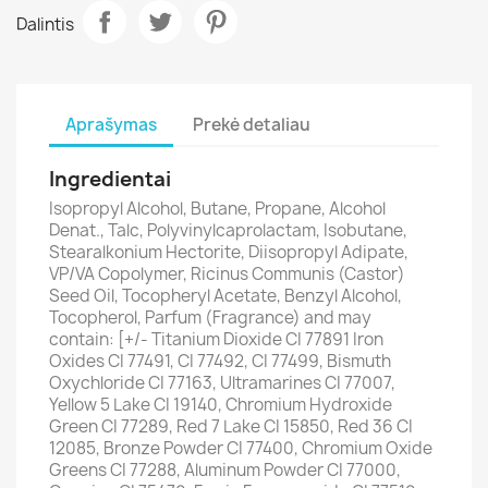
Dalintis
Aprašymas
Prekė detaliau
Ingredientai
Isopropyl Alcohol, Butane, Propane, Alcohol
Denat., Talc, Polyvinylcaprolactam, Isobutane,
Stearalkonium Hectorite, Diisopropyl Adipate,
VP/VA Copolymer, Ricinus Communis (Castor)
Seed Oil, Tocopheryl Acetate, Benzyl Alcohol,
Tocopherol, Parfum (Fragrance) and may
contain: [+/- Titanium Dioxide CI 77891 Iron
Oxides CI 77491, CI 77492, CI 77499, Bismuth
Oxychloride CI 77163, Ultramarines CI 77007,
Yellow 5 Lake CI 19140, Chromium Hydroxide
Green CI 77289, Red 7 Lake CI 15850, Red 36 CI
12085, Bronze Powder CI 77400, Chromium Oxide
Greens CI 77288, Aluminum Powder CI 77000,