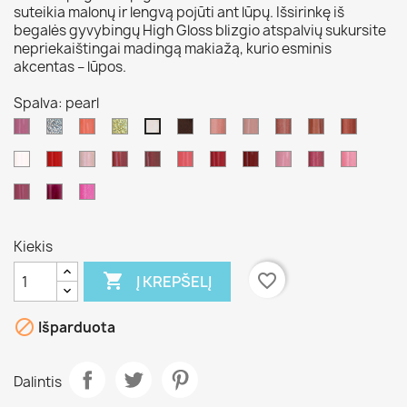
suteikia malonų ir lengvą pojūti ant lūpų. Išsirinkę iš
begalės gyvybingų High Gloss blizgio atspalvių sukursite
nepriekaištingai madingą makiažą, kurio esminis
akcentas – lūpos.
Spalva: pearl
butterfly
silver
apricot
Gold
bronze
beautilicious
toffee
cherry
indian
seducti
pearl
blossom
summer
crystal
vamp
fairy
first
black
touch
fashionista
catwalk
candy
sunrise
princes
rose
love
cherry
kir
doll
marilyn
Kiekis

favorite_border
Į KREPŠELĮ

Išparduota
Dalintis