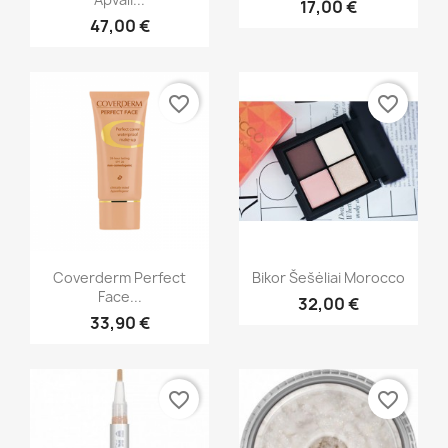
17,00 €
+2
47,00 €
favorite_border
favorite_border
Greita peržiūra
Greita peržiūra


Coverderm Perfect
Bikor Šešėliai Morocco
Face...
32,00 €
33,90 €
favorite_border
favorite_border