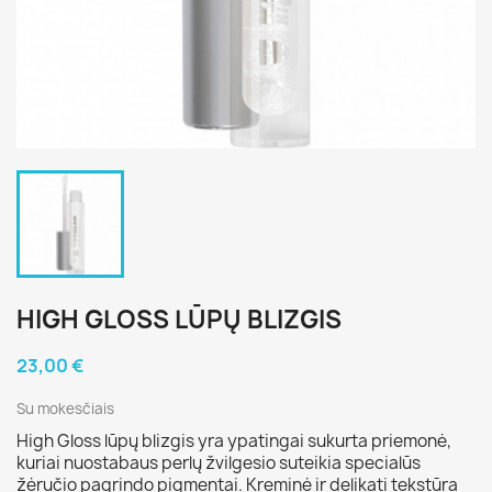
HIGH GLOSS LŪPŲ BLIZGIS
23,00 €
Su mokesčiais
High Gloss lūpų blizgis yra ypatingai sukurta priemonė,
kuriai nuostabaus perlų žvilgesio suteikia specialūs
žėručio pagrindo pigmentai. Kreminė ir delikati tekstūra