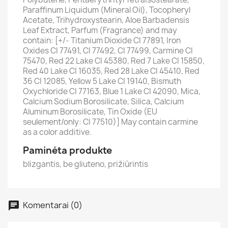
Paraffinum Liquidum (Mineral Oil), Tocopheryl
Acetate, Trihydroxystearin, Aloe Barbadensis
Leaf Extract, Parfum (Fragrance) and may
contain: [+/- Titanium Dioxide CI 77891, Iron
Oxides CI 77491, CI 77492, CI 77499, Carmine CI
75470, Red 22 Lake CI 45380, Red 7 Lake CI 15850,
Red 40 Lake CI 16035, Red 28 Lake CI 45410, Red
36 CI 12085, Yellow 5 Lake CI 19140, Bismuth
Oxychloride CI 77163, Blue 1 Lake CI 42090, Mica,
Calcium Sodium Borosilicate, Silica, Calcium
Aluminum Borosilicate, Tin Oxide (EU
seulement/only: CI 77510)] May contain carmine
as a color additive.
Paminėta produkte
blizgantis, be gliuteno, prižiūrintis
Komentarai (0)