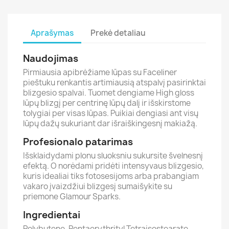
Aprašymas
Prekė detaliau
Naudojimas
Pirmiausia apibrėžiame lūpas su Faceliner
pieštuku renkantis artimiausią atspalvį pasirinktai
blizgesio spalvai. Tuomet dengiame High gloss
lūpų blizgį per centrinę lūpų dalį ir išskirstome
tolygiai per visas lūpas. Puikiai dengiasi ant visų
lūpų dažų sukuriant dar išraiškingesnį makiažą.
Profesionalo patarimas
Išsklaidydami plonu sluoksniu sukursite švelnesnį
efektą. O norėdami pridėti intensyvaus blizgesio,
kuris idealiai tiks fotosesijoms arba prabangiam
vakaro įvaizdžiui blizgesį sumaišykite su
priemone Glamour Sparks.
Ingredientai
Polybutene, Pentaerythrityl Tetraisostearate,