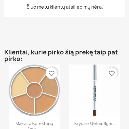
Šiuo metu klientų atsiliepimų nėra.
Klientai, kurie pirko šią prekę taip pat
pirko:
favorite_border
favorite_border
Greita peržiūra
Greita peržiūra


Makiažo Korektorių
Kryolan Gelinis Ilgai...
Apvali...