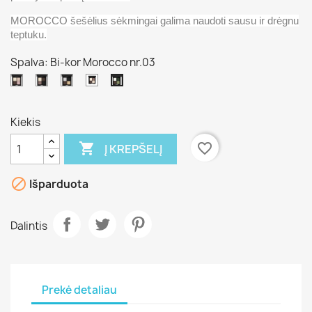
MOROCCO šešėlius sėkmingai galima naudoti
sausu ir drėgnu
teptuku.
Spalva: Bi-kor Morocco nr.03
Bi-
Bi-
Bi-
Bi-
Bi-
kor
kor
kor
kor
kor
Morocco
Morocco
Morocco
Morocco
Morocco
Kiekis
nr.4
nr.5
nr.6
nr.11
nr.03

favorite_border
Į KREPŠELĮ

Išparduota
Dalintis
Prekė detaliau