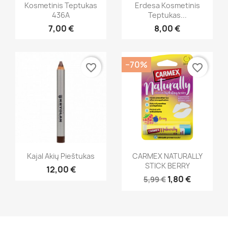
Greita peržiūra
Greita peržiūra


Kosmetinis Teptukas
Erdesa Kosmetinis
436A
Teptukas...
7,00 €
8,00 €
−70%
favorite_border
favorite_border
Greita peržiūra
Greita peržiūra


Kajal Akių Pieštukas
CARMEX NATURALLY
STICK BERRY
12,00 €
1,80 €
5,99 €