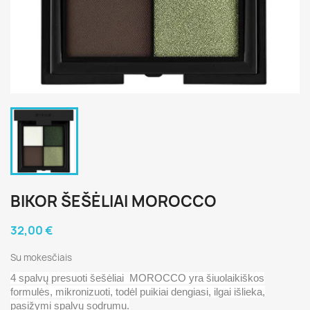
BIKOR ŠEŠĖLIAI MOROCCO
32,00 €
Su mokesčiais
4 spalvų presuoti
šešėliai
MOROCCO yra šiuolaikiškos
formulės, mikronizuoti, todėl puikiai dengiasi, ilgai išlieka,
pasižymi spalvų sodrumu.