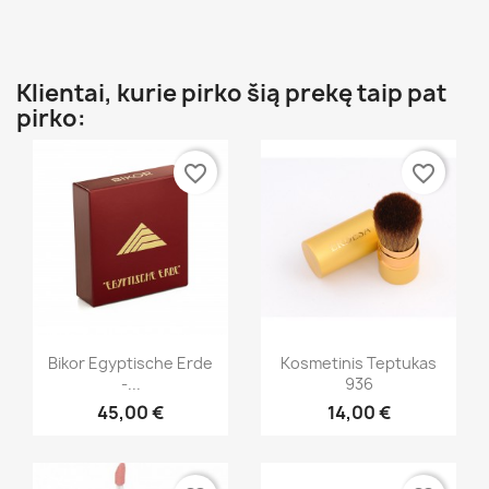
Klientai, kurie pirko šią prekę taip pat
pirko:
favorite_border
favorite_border
Greita peržiūra
Greita peržiūra


Bikor Egyptische Erde
Kosmetinis Teptukas
-...
936
45,00 €
14,00 €