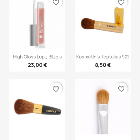
favorite_border
favorite_border
Greita peržiūra
Greita peržiūra


High Gloss Lūpų Blizgis
Kosmetinis Teptukas 921
23,00 €
8,50 €
+20
favorite_border
favorite_border