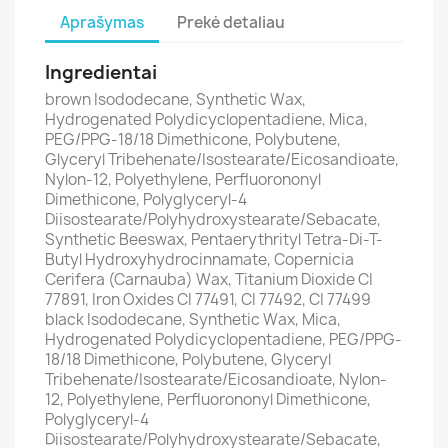
Aprašymas
Prekė detaliau
Ingredientai
brown Isododecane, Synthetic Wax,
Hydrogenated Polydicyclopentadiene, Mica,
PEG/PPG-18/18 Dimethicone, Polybutene,
Glyceryl Tribehenate/Isostearate/Eicosandioate,
Nylon-12, Polyethylene, Perfluorononyl
Dimethicone, Polyglyceryl-4
Diisostearate/Polyhydroxystearate/Sebacate,
Synthetic Beeswax, Pentaerythrityl Tetra-Di-T-
Butyl Hydroxyhydrocinnamate, Copernicia
Cerifera (Carnauba) Wax, Titanium Dioxide CI
77891, Iron Oxides CI 77491, CI 77492, CI 77499
black Isododecane, Synthetic Wax, Mica,
Hydrogenated Polydicyclopentadiene, PEG/PPG-
18/18 Dimethicone, Polybutene, Glyceryl
Tribehenate/Isostearate/Eicosandioate, Nylon-
12, Polyethylene, Perfluorononyl Dimethicone,
Polyglyceryl-4
Diisostearate/Polyhydroxystearate/Sebacate,