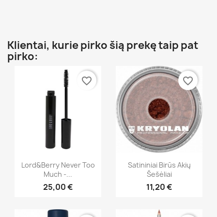
Klientai, kurie pirko šią prekę taip pat
pirko:
favorite_border
favorite_border
Greita peržiūra
Greita peržiūra


Lord&Berry Never Too
Satininiai Birūs Akių
Much -...
Šešėliai
+43
25,00 €
11,20 €