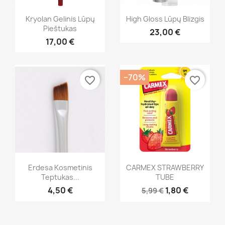
Greita peržiūra
Greita peržiūra


Kryolan Gelinis Lūpų
High Gloss Lūpų Blizgis
Pieštukas
23,00 €
+5
+20
17,00 €
−70%
favorite_border
favorite_border
Greita peržiūra
Greita peržiūra


Erdesa Kosmetinis
CARMEX STRAWBERRY
Teptukas...
TUBE
4,50 €
1,80 €
5,99 €