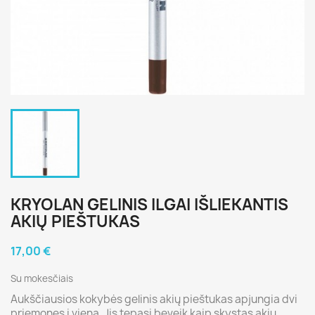
KRYOLAN GELINIS ILGAI IŠLIEKANTIS
AKIŲ PIEŠTUKAS
17,00 €
Su mokesčiais
Aukščiausios kokybės gelinis akių pieštukas apjungia dvi
priemones į vieną. Jis tepasi beveik kaip skystas akių