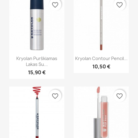
favorite_border
favorite_border
Greita peržiūra
Greita peržiūra


Kryolan Purškiamas
Kryolan Contour Pencil...
Lakas Su...
10,50 €
+1
+16
15,90 €
favorite_border
favorite_border