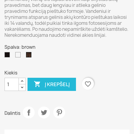
pravedimas, bet daug lengviau ir atlieka gelinio
pravedimo funkciją pieštuko formoje. Vandeniui ir
trynimams atsparus gelinis akių kontūro pieštukas laikosi
iki 14 valandų, todėl puikiai tinka ilgoms fotosesijoms ar
vakarėliams. Po naudojimo nepamirškite uždėti kamštelio.
Nerekomenduojama naudoti vidinei akies linijai.
Spalva: brown
black
white
brown
Kiekis

favorite_border
Į KREPŠELĮ
Dalintis