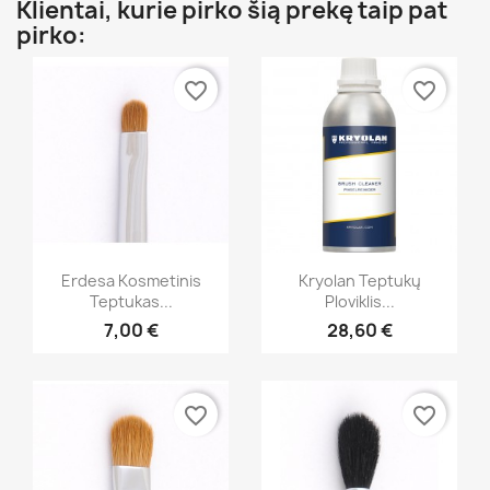
Klientai, kurie pirko šią prekę taip pat
pirko:
favorite_border
favorite_border
Greita peržiūra
Greita peržiūra


Erdesa Kosmetinis
Kryolan Teptukų
Teptukas...
Ploviklis...
7,00 €
28,60 €
favorite_border
favorite_border