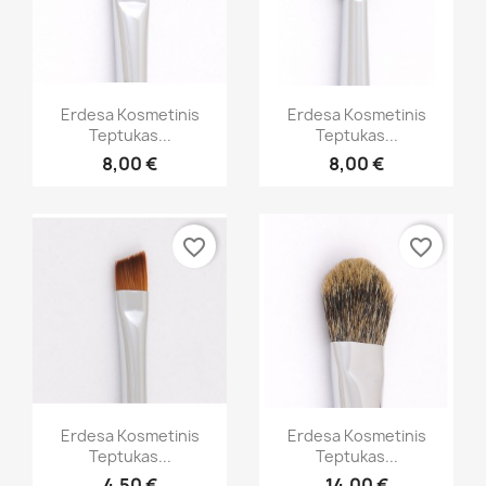
Greita peržiūra
Greita peržiūra


Erdesa Kosmetinis
Erdesa Kosmetinis
Teptukas...
Teptukas...
8,00 €
8,00 €
favorite_border
favorite_border
Greita peržiūra
Greita peržiūra


Erdesa Kosmetinis
Erdesa Kosmetinis
Teptukas...
Teptukas...
4,50 €
14,00 €