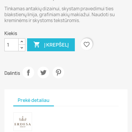
Tinkamas antakių dizainui, skystam pravedimui ties
blakstienų linija, grafiniam akių makiažui. Naudoti su
kreminėms ir skystoms tekstūromis.
Kiekis

favorite_border
Į KREPŠELĮ
Dalintis
Prekė detaliau