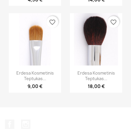
favorite_border
favorite_border
Greita peržiūra
Greita peržiūra


Erdesa Kosmetinis
Erdesa Kosmetinis
Teptukas...
Teptukas...
9,00 €
18,00 €
Facebook
Instagram