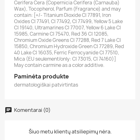
Cerifera Cera (Copernicia Cerifera (Carnauba)
Wax), Tocopherol, Parfum (Fragrance) and may
contain: [+/- Titanium Dioxide CI 77891, Iron
Oxides CI 77491, CI 77492, CI 77499, Yellow 5 Lake
CI 19140, Ultramarines CI 77007, Yellow 6 Lake CI
15985, Carmine CI 75470, Red 36 CI 12085,
Chromium Oxide Greens CI 77288, Red 7 Lake CI
15850, Chromium Hydroxide Green CI 77289, Red
40 Lake CI 16035, Ferric Ferrocyanide CI 77510,
Mica (EU seulement/only: CI 73015, CI 74160)]
May contain carmine as a color additive.
Paminėta produkte
dermatologiškai patvirtintas
Komentarai (0)
Šiuo metu klientų atsiliepimų nėra.