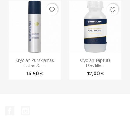
favorite_border
favorite_border
Greita peržiūra
Greita peržiūra


Kryolan Purškiamas
Kryolan Teptukų
Lakas Su...
Ploviklis...
+1
15,90 €
12,00 €
Facebook
Instagram