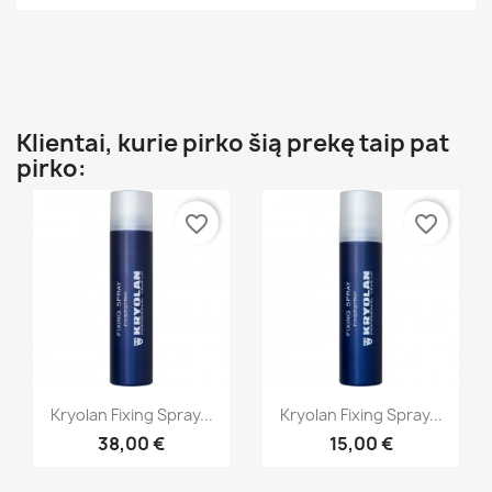
Klientai, kurie pirko šią prekę taip pat
pirko:
favorite_border
favorite_border
Greita peržiūra
Greita peržiūra


Kryolan Fixing Spray...
Kryolan Fixing Spray...
38,00 €
15,00 €