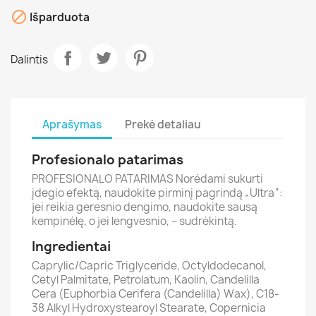
1
YH
11
veil

Išparduota
W
Dalintis
Aprašymas
Prekė detaliau
Profesionalo patarimas
PROFESIONALO PATARIMAS Norėdami sukurti
įdegio efektą, naudokite pirminį pagrindą „Ultra“:
jei reikia geresnio dengimo, naudokite sausą
kempinėlę, o jei lengvesnio, – sudrėkintą.
Ingredientai
Caprylic/Capric Triglyceride, Octyldodecanol,
Cetyl Palmitate, Petrolatum, Kaolin, Candelilla
Cera (Euphorbia Cerifera (Candelilla) Wax), C18-
38 Alkyl Hydroxystearoyl Stearate, Copernicia