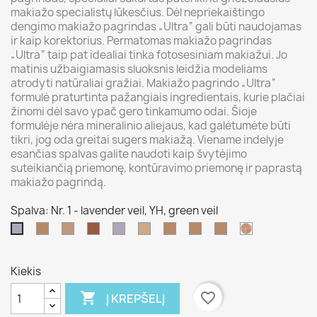
makiažo specialistų lūkesčius. Dėl nepriekaištingo
dengimo makiažo pagrindas „Ultra“ gali būti naudojamas
ir kaip korektorius. Permatomas makiažo pagrindas
„Ultra“ taip pat idealiai tinka fotosesiniam makiažui. Jo
matinis užbaigiamasis sluoksnis leidžia modeliams
atrodyti natūraliai gražiai. Makiažo pagrindo „Ultra“
formulė praturtinta pažangiais ingredientais, kurie plačiai
žinomi dėl savo ypač gero tinkamumo odai. Šioje
formulėje nėra mineralinio aliejaus, kad galėtumėte būti
tikri, jog oda greitai sugers makiažą. Viename indelyje
esančias spalvas galite naudoti kaip švytėjimo
suteikiančią priemonę, kontūravimo priemonę ir paprastą
makiažo pagrindą.
Spalva: Nr. 1 - lavender veil, YH, green veil
Nr.
NR.
Nr.
Nr.
Nr.
Nr.
A
C
Nr.
Nr.
2
4
5
6
7
8
-
-
2P
1
-
-
-
-
-
-
OB
ELO,
-
-
Kiekis
ELO,
G
10
lavender
FS
ELO,
2,
tan
alabaster,
lavender
alabaster,
177,
W,
veil,
38,
G
tan
5,
ELO,
veil,

favorite_border
Į KREPŠELĮ
G
ELO,
YH,
green
GT
177,
5,
YH
G177
YH,
177
B
olive
veil,
2,
alabaster
YH
green