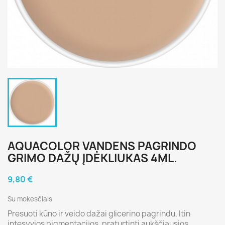
AQUACOLOR VANDENS PAGRINDO
GRIMO DAŽŲ ĮDĖKLIUKAS 4ML.
9,80 €
Su mokesčiais
Presuoti kūno ir veido dažai glicerino pagrindu. Itin
intesyvios pigmentacijos, praturtinti aukščiausios