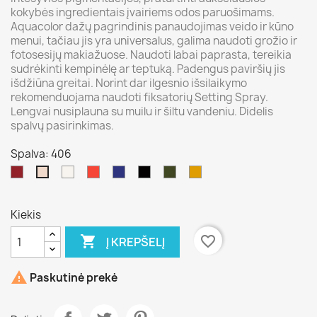
kokybės ingredientais įvairiems odos paruošimams.
Aquacolor dažų pagrindinis panaudojimas veido ir kūno
menui, tačiau jis yra universalus, galima naudoti grožio ir
fotosesijų makiažuose. Naudoti labai paprasta, tereikia
sudrėkinti kempinėlę ar teptuką. Padengus paviršių jis
išdžiūna greitai. Norint dar ilgesnio išsilaikymo
rekomenduojama naudoti fiksatorių Setting Spray.
Lengvai nusiplauna su muilu ir šiltu vandeniu. Didelis
spalvų pasirinkimas.
Spalva: 406
082/083
070/balta
079/Raudona
510/mėlyna
071/juoda
512/
509/geltona
406
žalia
Kiekis

favorite_border
Į KREPŠELĮ

Paskutinė prekė