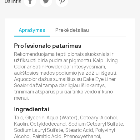
Dalintis
Aprašymas
Prekė detaliau
Profesionalo patarimas
Rekomenduojama tepti plonais sluoksniais ir
užfiksuoti biria pudra ar pigmentu. Kaip Living
Color ar Satin Powder dar intesyvesniam,
aukštosios mados podiumio įvaizdžiui išgauti.
Aquocolor dažus sumaišius su Cake Eye Liner
Sealer dažai tampa dar ilgiau išliekantys,
trinimam atsparūs puikiai tinka veido ir kūno
menui.
Ingredientai
Talc, Glycerin, Aqua (Water), Cetearyl Alcohol,
Kaolin, Octyldodecanol, Sodium Cetearyl Sulfate,
Sodium Lauryl Sulfate, Stearic Acid, Polyvinyl
Alcohol, Palmitic Acid, Phenoxyethanol,