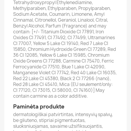
Tetrahydroxypropyl Ethylenediamine,
Methylparaben, Ethylparaben, Propylparaben,
Sodium Acetate, Coumarin, Limonene, Amyl
Cinnamal, Citronellol, Geraniol, Linalool, Citral,
Benzyl Alcohol, Parfum (Fragrance) and may
contain: [+/- Titanium Dioxide CI 77891, Iron
Oxides CI 77491, CI 77492, CI 77499, Ultramarines
CI 77007, Yellow 5 Lake CI 19140, Red 7 Lake CI
15850, Chromium Hydroxide Green CI 77289, Red
36 CI 12085, Yellow 6 Lake CI 15985, Chromium
Oxide Greens CI 77288, Carmine CI 75470, Ferric
Ferrocyanide CI 77510, Blue 1 Lake CI 42090,
Manganese Violet CI 77742, Red 40 Lake CI 16035,
Red 22 Lake CI 45380, Black 2 CI 77266 (nano),
Red 28 Lake CI 45410, Mica (EU seulement/only:
CI 77120, CI 73015, CI 58000, CI 74160)] May
contain carmine as a color additive.
Paminėta produkte
dermatologiškai patvirtintas, intensyvių spalvų,
be gliuteno, stipriai pigmentuotas,
sluoksniuojamas, savaime užsifiksuojantis,