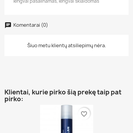
lengvai pašalinamas, lengvai sklaidomas
Komentarai (0)
Šiuo metu klientų atsiliepimų nėra.
Klientai, kurie pirko šią prekę taip pat
pirko:
favorite_border