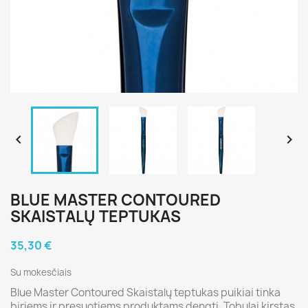


BLUE MASTER CONTOURED
SKAISTALŲ TEPTUKAS
35,30 €
Su mokesčiais
Blue Master Contoured Skaistalų teptukas puikiai tinka
biriems ir presuotiems produktams dengti. Tobulai kirstas,