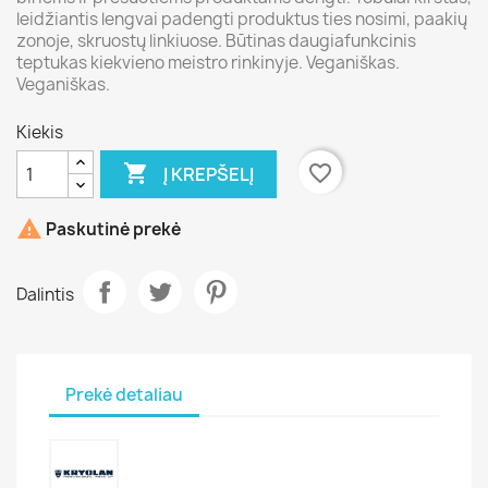
leidžiantis lengvai padengti produktus ties nosimi, paakių
zonoje, skruostų linkiuose. Būtinas daugiafunkcinis
teptukas kiekvieno meistro rinkinyje. Veganiškas.
Veganiškas.
Kiekis

favorite_border
Į KREPŠELĮ

Paskutinė prekė
Dalintis
Prekė detaliau